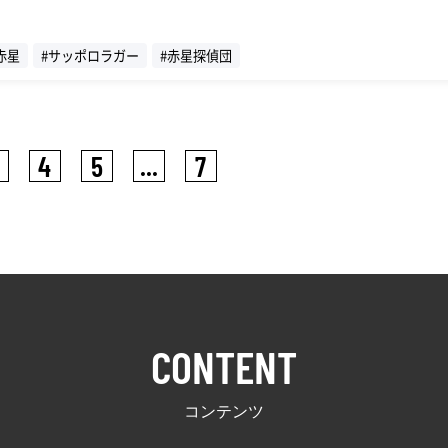
赤星
#サッポロラガー
#赤星探偵団
4
5
...
7
CONTENT
コンテンツ