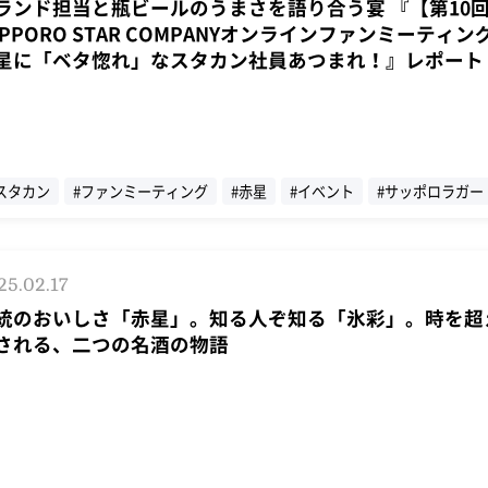
ランド担当と瓶ビールのうまさを語り合う宴 『【第10
APPORO STAR COMPANYオンラインファンミーティン
星に「ベタ惚れ」なスタカン社員あつまれ！』レポート
スタカン
#ファンミーティング
#赤星
#イベント
#サッポロラガー
赤星探偵団
25.02.17
統のおいしさ「赤星」。知る人ぞ知る「氷彩」。時を超
される、二つの名酒の物語