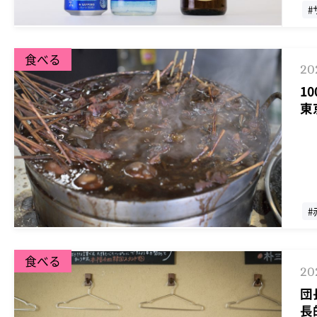
#
食べる
20
1
東
#
食べる
20
団
長