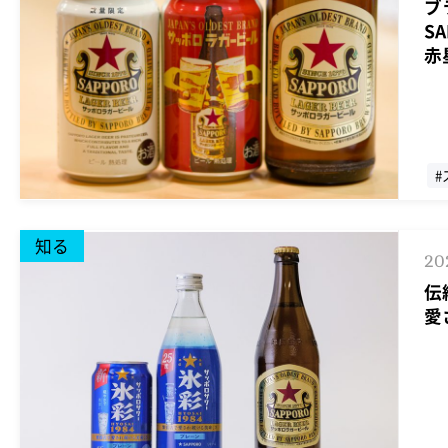
ブ
S
赤
#
#
知る
20
伝
愛