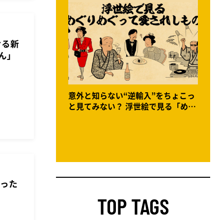
せる新
ん」
意外と知らない“逆輸入”をちょこっ
と見てみない？ 浮世絵で見る「めぐ
りめぐって愛されしもの」
会った
TOP TAGS