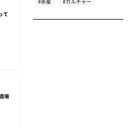
#赤星
#カルチャー
とって
酒場