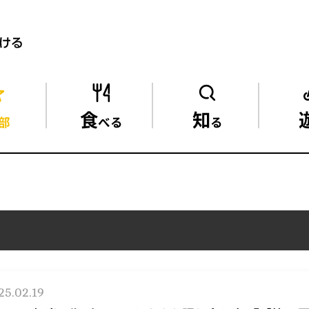
食
知
部
べる
る
25.02.19