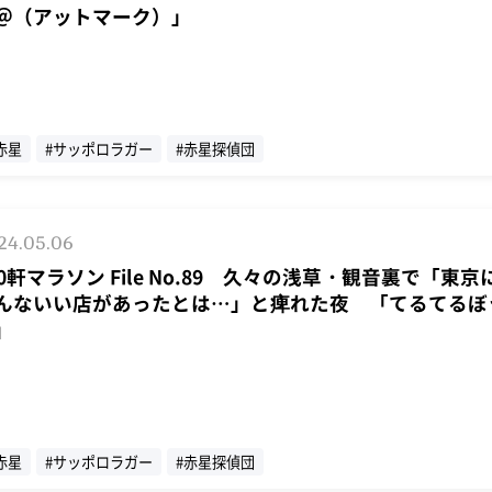
＠（アットマーク）」
赤星
#サッポロラガー
#赤星探偵団
24.05.06
00軒マラソン File No.89 久々の浅草・観音裏で「東
んないい店があったとは…」と痺れた夜 「てるてるぼ
」
赤星
#サッポロラガー
#赤星探偵団