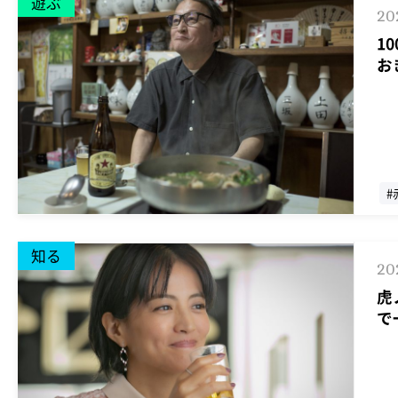
遊ぶ
20
1
お
#
知る
20
虎
で