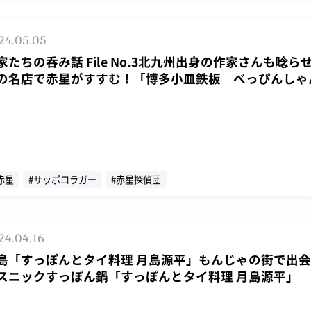
24.05.05
家たちの呑み話 File No.3北九州出身の作家さんも唸ら
の名店で赤星がすすむ！「博多小皿鉄板 べっぴんしゃ
赤星
#サッポロラガー
#赤星探偵団
24.04.16
島「すっぽんとタイ料理 月島源平」もんじゃの街で出
スニックすっぽん鍋「すっぽんとタイ料理 月島源平」