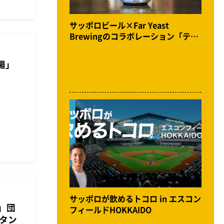
サッポロビール×Far Yeast
Brewingのコラボレーション「テロ
ワールブリュー」発売記念イベント
体験レポート
酒場」
サッポロが飲めるトコロ in エスコン
＠」団
フィールドHOKKAIDO
タン