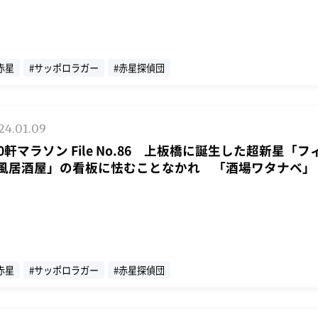
赤星
#サッポロラガー
#赤星探偵団
24.01.09
00軒マラソン File No.86 上板橋に誕生した超新星「
風居酒屋」の看板に怯むことなかれ 「酒場ワタナベ」
赤星
#サッポロラガー
#赤星探偵団