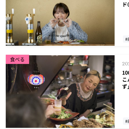
ド
#
食べる
20
1
こ
ず
#