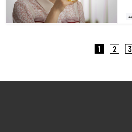
#
1
2
3