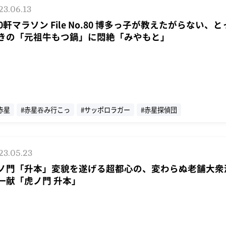
23.06.13
00軒マラソン File No.80 博多っ子が教えたがらない、
きの「元祖牛もつ鍋」に悶絶「みやもと」
赤星
#赤星吞み行こっ
#サッポロラガー
#赤星探偵団
23.05.23
ノ門「升本」変貌を遂げる超都心の、変わらぬ老舗大衆
一献「虎ノ門 升本」