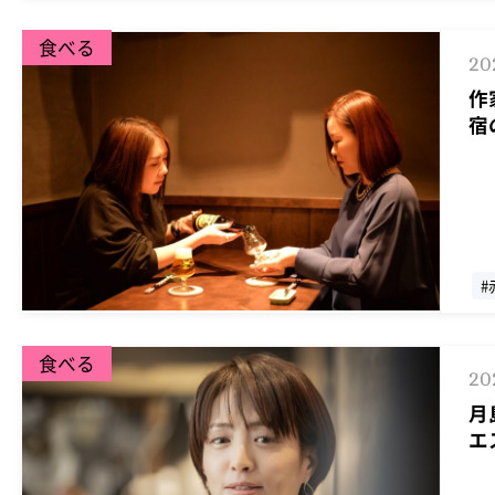
食べる
20
作
宿
#
食べる
20
月
エ