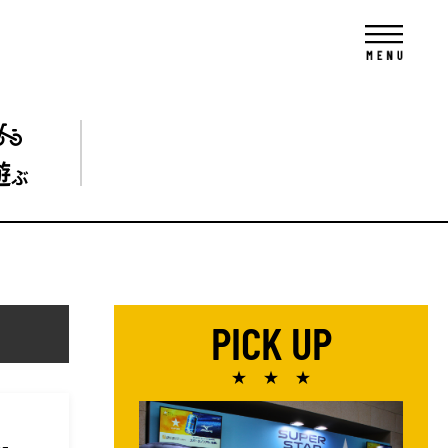
遊
ぶ
PICK UP
★ ★ ★