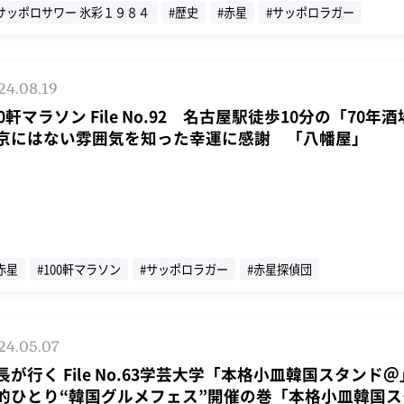
サッポロサワー 氷彩１９８４
#歴史
#赤星
#サッポロラガー
24.08.19
00軒マラソン File No.92 名古屋駅徒歩10分の「70年
京にはない雰囲気を知った幸運に感謝 「八幡屋」
赤星
#100軒マラソン
#サッポロラガー
#赤星探偵団
24.05.07
長が行く File No.63学芸大学「本格小皿韓国スタンド
的ひとり“韓国グルメフェス”開催の巻「本格小皿韓国ス