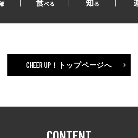
食
知
部
べる
る
CHEER UP！トップページへ
CONTENT