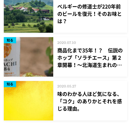
ベルギーの修道士が220年前
のビールを復元！そのお味と
は？
知る
2020.07.10
商品化まで35年！？ 伝説の
ホップ「ソラチエース」第２
章開幕！～北海道生まれの伝
説のホップ「ソラチエース」
の国内生産量拡大に向けた挑
知る
戦～
2020.05.27
味のわかる人ほど気になる、
「コク」のありかとそれを感
じる理由。