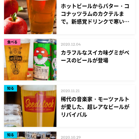
ホットビールからバター・コ
コナッツラムのカクテルま
で。新感覚ドリンクで寒い冬
を楽しむ！
食べる
2020.12.04
カラフルなスイカ味グミがベ
ースのビールが登場
知る
2020.11.21
稀代の音楽家・モーツァルト
が愛した、超レアなビールが
リバイバル
知る
2020.10.29