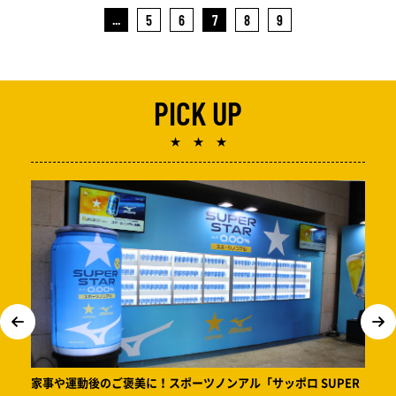
...
5
6
7
8
9
PICK UP
★ ★ ★
家事や運動後のご褒美に！スポーツノンアル「サッポロ SUPER