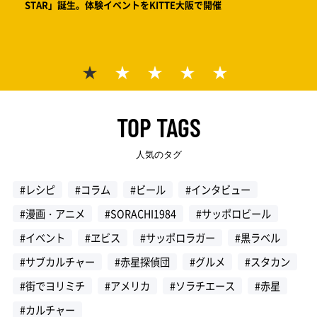
STAR」誕生。体験イベントをKITTE大阪で開催
絵で見
サッポ
ワー
TOP TAGS
人気のタグ
#レシピ
#コラム
#ビール
#インタビュー
#漫画・アニメ
#SORACHI1984
#サッポロビール
#イベント
#ヱビス
#サッポロラガー
#黒ラベル
#サブカルチャー
#赤星探偵団
#グルメ
#スタカン
#街でヨリミチ
#アメリカ
#ソラチエース
#赤星
#カルチャー