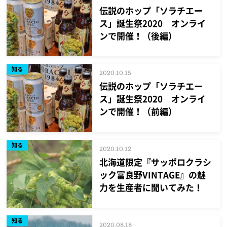
伝説のホップ「ソラチエー
ス」誕生祭2020 オンライ
ンで開催！（後編）
知る
2020.10.15
伝説のホップ「ソラチエー
ス」誕生祭2020 オンライ
ンで開催！（前編）
知る
2020.10.12
北海道限定『サッポロクラシ
ック富良野VINTAGE』の魅
力を生産者に聞いてみた！
知る
2020.08.18