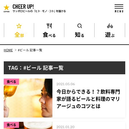
全
食
知
遊
部
べる
る
ぶ
HOME
#ビール 記事一覧
TAG：#ビール 記事一覧
食べる
2021.05.06
今日からできる！？飲料専門
家が語るビールと料理のマリ
アージュのコツとは
食べる
2021.01.20