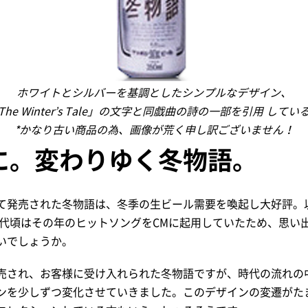
ホワイトとシルバーを基調としたシンプルなデザイン、
The Winter’s Tale」の文字と同戯曲の詩の一部を引用 してい
*かなり古い商品の為、画像が荒く申し訳ございません！
に。変わりゆく冬物語。
て発売された冬物語は、冬季の生ビール需要を喚起し大好評。
0年代頃はその年のヒットソングをCMに起用していたため、思い
いでしょうか。
売され、お客様に受け入れられた冬物語ですが、時代の流れの
ンを少しずつ変化させていきました。このデザインの変遷がた