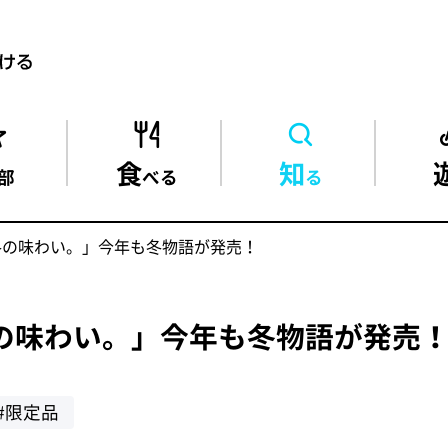
食
知
部
べる
る
の冬の味わい。」今年も冬物語が発売！
冬の味わい。」今年も冬物語が発売
#限定品