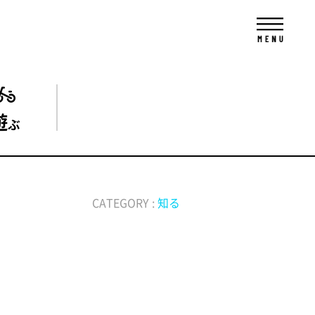
遊
ぶ
CATEGORY :
知る
！