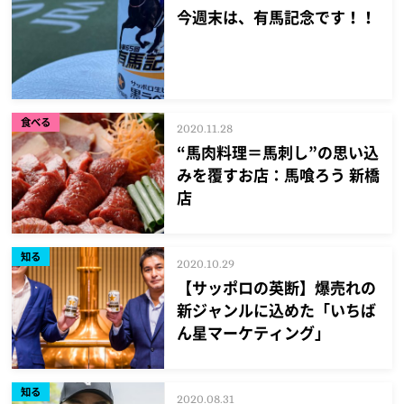
今週末は、有馬記念です！！
食べる
2020.11.28
“馬肉料理＝馬刺し”の思い込
みを覆すお店：馬喰ろう 新橋
店
知る
2020.10.29
【サッポロの英断】爆売れの
新ジャンルに込めた「いちば
ん星マーケティング」
知る
2020.08.31