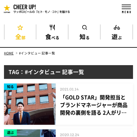
全
食
知
遊
部
べる
る
ぶ
HOME
#インタビュー 記事一覧
TAG：#インタビュー 記事一覧
知る
2021.01.14
「GOLD STAR」開発担当と
ブランドマネージャーが商品
開発の裏側を語る 2人がリニ
ューアルにかけた想いとは？
【前編】
遊ぶ
2020.12.24