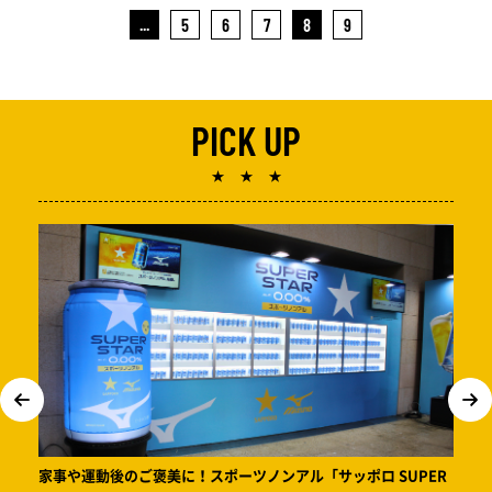
...
5
6
7
8
9
PICK UP
★ ★ ★
家事や運動後のご褒美に！スポーツノンアル「サッポロ SUPER