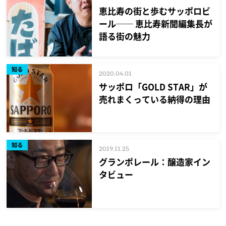
恵比寿の街と歩むサッポロビ
ール── 恵比寿新聞編集長が
語る街の魅力
知る
2020.04.01
サッポロ「GOLD STAR」が
売れまくっている納得の理由
知る
2019.11.25
グランポレール：醸造家イン
タビュー