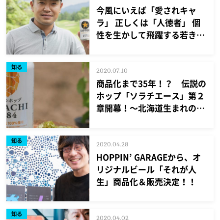
今風にいえば「愛されキャ
ラ」 正しくは「人徳者」 個
性を生かして飛躍する若き選
手会長
知る
2020.07.10
商品化まで35年！？ 伝説の
ホップ「ソラチエース」第２
章開幕！～北海道生まれの伝
説のホップ「ソラチエース」
の国内生産量拡大に向けた挑
知る
戦～
2020.04.28
HOPPIN’ GARAGEから、オ
リジナルビール「それが人
生」商品化＆販売決定！！
知る
2020.04.02