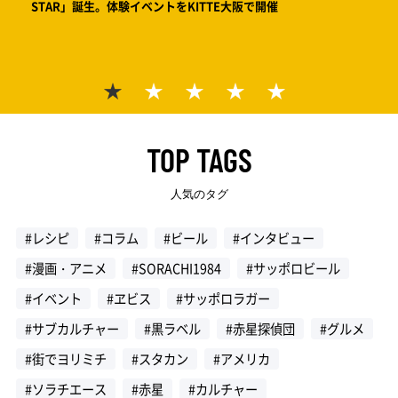
STAR」誕生。体験イベントをKITTE大阪で開催
絵で見
サッポ
ワー
TOP TAGS
人気のタグ
#レシピ
#コラム
#ビール
#インタビュー
#漫画・アニメ
#SORACHI1984
#サッポロビール
#イベント
#ヱビス
#サッポロラガー
#サブカルチャー
#黒ラベル
#赤星探偵団
#グルメ
#街でヨリミチ
#スタカン
#アメリカ
#ソラチエース
#赤星
#カルチャー