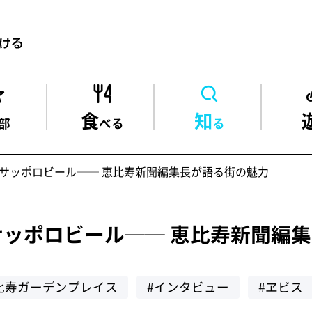
食
知
部
べる
る
サッポロビール── 恵比寿新聞編集長が語る街の魅力
ッポロビール── 恵比寿新聞編
比寿ガーデンプレイス
#インタビュー
#ヱビス