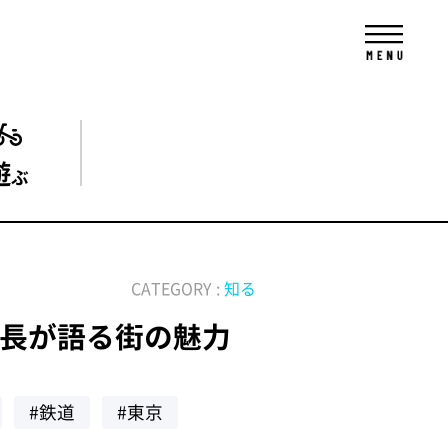
遊
ぶ
CATEGORY :
知る
集長が語る街の魅力
#鉄道
#東京