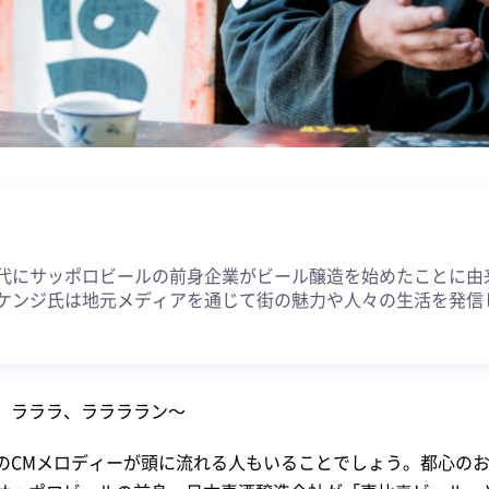
約
代にサッポロビールの前身企業がビール醸造を始めたことに由
ケンジ氏は地元メディアを通じて街の魅力や人々の生活を発信
、ラララ、ララララン～
のCMメロディーが頭に流れる人もいることでしょう。都心の