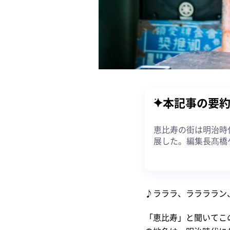
本記事の要
恵比寿の街は明治時
展した。編集長髙橋
♪ラララ、ララララン
「恵比寿」と聞いてこ