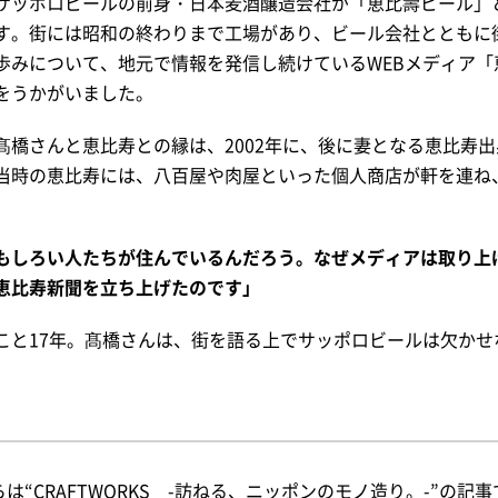
サッポロビールの前身・日本麦酒醸造会社が「恵比壽ビール」
す。街には昭和の終わりまで工場があり、ビール会社とともに
歩みについて、地元で情報を発信し続けているWEBメディア「
をうかがいました。
髙橋さんと恵比寿との縁は、2002年に、後に妻となる恵比寿
当時の恵比寿には、八百屋や肉屋といった個人商店が軒を連ね
もしろい人たちが住んでいるんだろう。なぜメディアは取り上
恵比寿新聞を立ち上げたのです」
こと17年。髙橋さんは、街を語る上でサッポロビールは欠かせ
は“CRAFTWORKS -訪ねる、ニッポンのモノ造り。-”の記