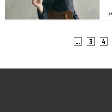
#
#
...
3
4