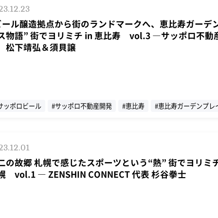
23.12.23
ビール醸造拠点から街のランドマークへ、恵比寿ガーデ
ス物語” 街でヨリミチ in 恵比寿 vol.3 ―サッポロ不動
 松下靖弘＆須貝譲
サッポロビール
#サッポロ不動産開発
#恵比寿
#恵比寿ガーデンプレ
街でヨリミチ
#インタビュー
23.12.01
二の故郷 札幌で感じたスポーツという“熱” 街でヨリミチ 
幌 vol.1 ― ZENSHIN CONNECT 代表 杉谷拳士