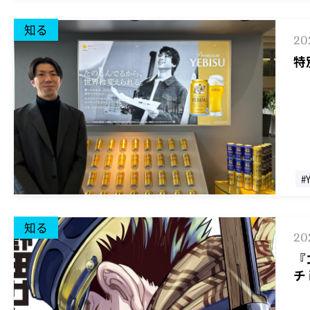
知る
20
特
#
#
知る
20
『
チ