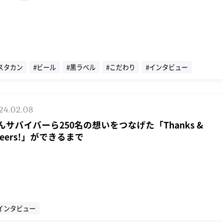
スタカン
#ビール
#黒ラベル
#こだわり
#インタビュー
24.02.08
んサバイバーら250名の想いをつなげた「Thanks &
heers!」ができるまで
インタビュー