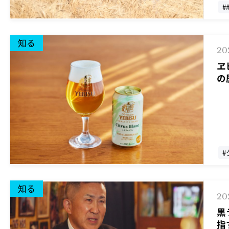
#
知る
20
ヱ
の
#
知る
20
黒
指