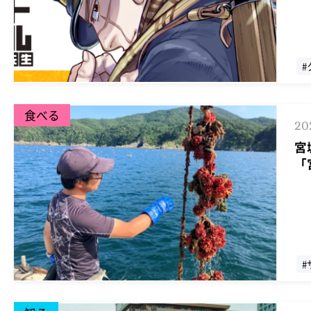
#
食べる
20
宮
「
#