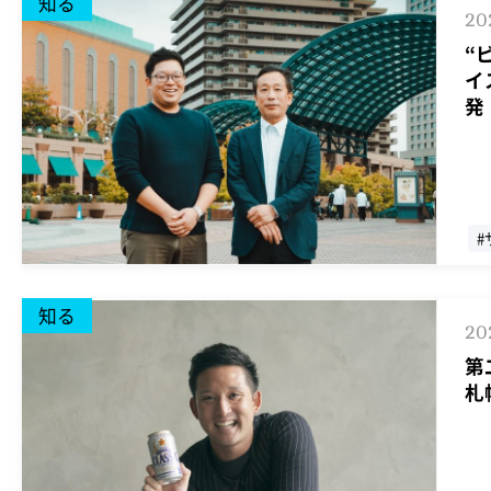
知る
20
“
イ
発
#
#
知る
20
第
札