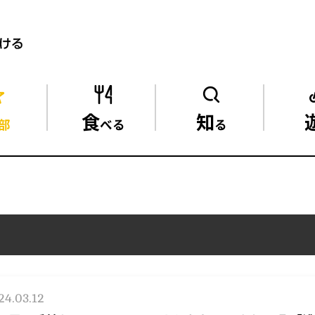
食
知
部
べる
る
24.03.12