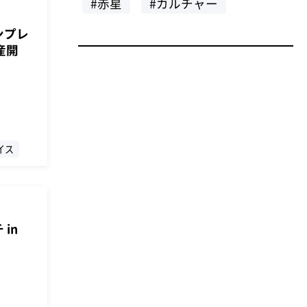
#赤星
#カルチャー
ンプレ
産開
イス
in