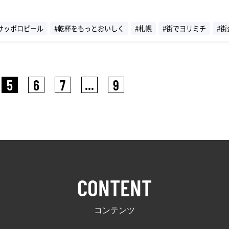
サッポロビール
#乾杯をもっとおいしく
#札幌
#街でヨリミチ
#街
連載
#インタビュー
5
6
7
...
9
CONTENT
コンテンツ