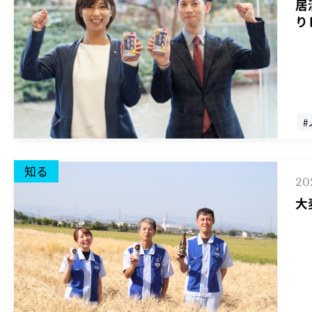
居
り
#
#
知る
20
大