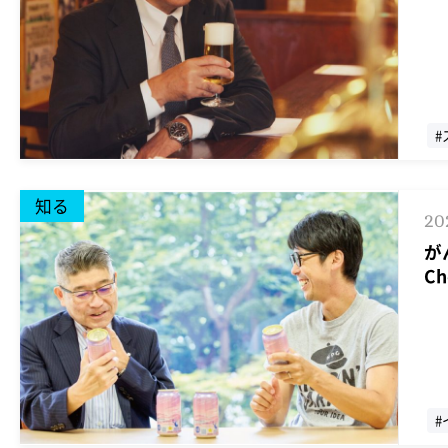
#
知る
20
が
C
#