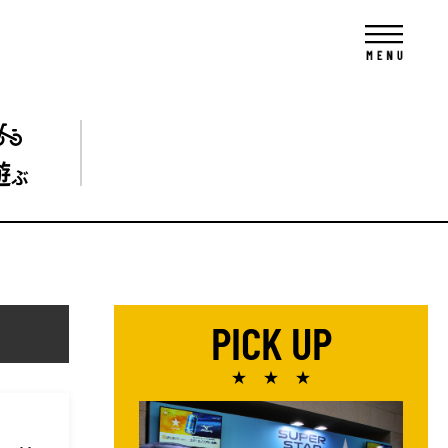
遊
ぶ
PICK UP
★ ★ ★