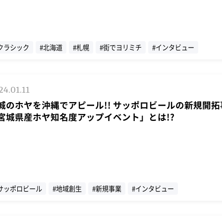
クラシック
#北海道
#札幌
#街でヨリミチ
#インタビュー
24.01.11
城のホヤを沖縄でアピール!! サッポロビールの新規開拓
宮城県産ホヤ知名度アップイベント」とは!?
サッポロビール
#地域創生
#新規事業
#インタビュー