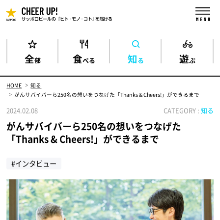
全
食
知
遊
部
べる
る
ぶ
HOME
知る
がんサバイバーら250名の想いをつなげた「Thanks & Cheers!」ができるまで
2024.02.08
CATEGORY :
知る
がんサバイバーら250名の想いをつなげた
「Thanks & Cheers!」ができるまで
#インタビュー