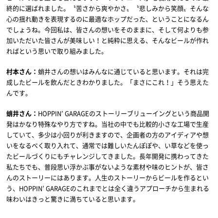
終的に選ばれました。〝苦さから爽やかさ〟〝悲しみから笑顔〟そんな
心の揺れ動きを表現するのに最適なホップだった、ということになるん
でしょうね。今回私は、皆さんの想いをそのままに、そして何よりも参
加いただいた皆さんが美味しい！と純粋に思える、そんなビールが作れ
ればという思いで取り組みました。
村本さん：
蛸井さんの想いはみんなに通じていると思います。それは完
成したビールを飲んだときわかりました。「まさにこれ！」そう思えた
んです。
蛸井さん：
HOPPIN’ GARAGEのストーリーブリューイングという商品開
発はかなり特殊なやり方ですね。当社の中でも比較的小さな工場で生産
していて、多少は小回りが利きますので、企画者の方のアイディアや想
いをなるべく取り入れて、通常では難しいたんぽぽや、い草などを使っ
たビールづくりにもチャレンジしてきました。長年開発に携わってきた
私たちでも、普段思い浮かぶ事がないような素材や味のヒントが、皆さ
んのストーリーにはあります。人生のストーリーからビールを作るとい
う、HOPPIN’ GARAGEのこれまでとは全く違うアプローチから生まれる
味わいはきっと驚きに満ちていると思います。