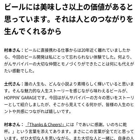
ビールには美味しさ以上の価値があると
思っています。それは人とのつながりを
生んでくれるから
村本さん：
ビールに直接携わる仕事からは20年近く離れていましたか
ら、今回のビール開発は私にとって忘れられない体験でした。何より、
がんサバイバーの大切な仲間とモノづくりができたことは何にも代えが
たい感動でした。
土代さん：
誰の人生も、どんな小説より素晴らしく輝いていると思いま
す。そんな魅力的な人生ストーリーを感じながら味わえるビールが、
HOPPIN’ GARAGEです。今回はがんサバイバーの方々の思いをストーリ
ーとして紹介しましたが、そこから見えてくる何かが、皆様の人生のヒ
ントや共感につながれば嬉しいです。
村本さん：
「Thanks & Cheers!」
には「であいに感謝。いのちに乾
杯。」という言葉を添えてあります。まさにこの言葉が全てだと思って
います。ぜひ大切な人を思いながら、また大切な人と一緒に、自身の人