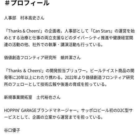
＃プロフィール
人事部 村本高史さん
「Thanks & Cheers!」の企画者。人事部として「Can Stars」の運営を始
めとする治療と仕事の両立支援などのダイバーシティ推進や健康経営関
連の活動の他、社外での執筆・講演活動も行っている。
価値創造フロンティア研究所 蛸井潔さん
「Thanks ＆ Cheers!」の開発担当ブリュワー。ビールテイスト商品の開
発等に20年以上にわたり携わる。2022年より価値創造フロンティア研究
所のフェローとして技術広報や後進の育成を担っている。
新規事業開拓室 土代裕也さん
HOPPIN’ GARAGEブランドマネージャー。サッポロビール初のD2C型サ
ービスとして、企画の立案から運営までを担っている。
谷口優子