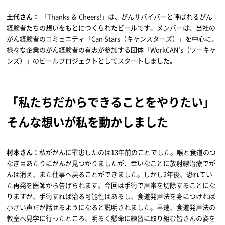
土代さん：
「Thanks ＆ Cheers!」は、がんサバイバーと呼ばれるがん
経験者たちの想いをもとにつくられたビールです。メンバーは、当社の
がん経験者のコミュニティ「Can Stars（キャンスターズ）」を中心に、
様々な企業のがん経験者の有志が参加する団体「WorkCAN’s（ワーキャ
ンズ）」のビールプロジェクトとしてスタートしました。
「私たちだからできることをやりたい」
そんな想いが私を動かしました
村本さん：
私ががんに罹患したのは13年前のことでした。喉と食道のつ
なぎ目あたりにがんが見つかりましたが、幸いなことに放射線治療でが
んは消え、また仕事へ戻ることができました。しかし2年後、恐れてい
た再発を医師から告げられます。今回は手術で声帯を切除することにな
りますが、手術すれば治る可能性はあるし、食道発声法を身につければ
小さい声だが話せるようになると説明されました。早速、食道発声法の
教室へ見学に行ったところ、明るく懸命に練習に取り組む皆さんの姿を