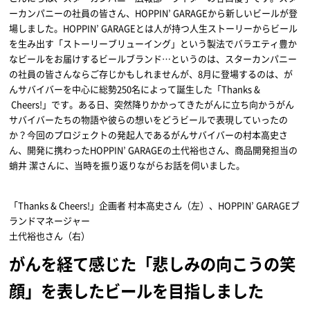
ーカンパニーの社員の皆さん、HOPPIN’ GARAGEから新しいビールが登
場しました。HOPPIN’ GARAGEとは人が持つ人生ストーリーからビール
を生み出す「ストーリーブリューイング」という製法でバラエティ豊か
なビールをお届けするビールブランド…というのは、スターカンパニー
の社員の皆さんならご存じかもしれませんが、8月に登場するのは、が
んサバイバーを中心に総勢250名によって誕生した「Thanks &
Cheers!」です。ある日、突然降りかかってきたがんに立ち向かうがん
サバイバーたちの物語や彼らの想いをどうビールで表現していったの
か？今回のプロジェクトの発起人であるがんサバイバーの村本高史さ
ん、開発に携わったHOPPIN’ GARAGEの土代裕也さん、商品開発担当の
蛸井 潔さんに、当時を振り返りながらお話を伺いました。
「Thanks & Cheers!」企画者 村本高史さん（左）、HOPPIN’ GARAGEブ
ランドマネージャー
土代裕也さん（右）
がんを経て感じた「悲しみの向こうの笑
顔」を表したビールを目指しました