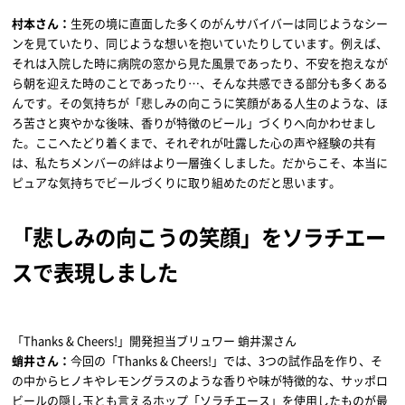
村本さん：
生死の境に直面した多くのがんサバイバーは同じようなシー
ンを見ていたり、同じような想いを抱いていたりしています。例えば、
それは入院した時に病院の窓から見た風景であったり、不安を抱えなが
ら朝を迎えた時のことであったり…、そんな共感できる部分も多くある
んです。その気持ちが「悲しみの向こうに笑顔がある人生のような、ほ
ろ苦さと爽やかな後味、香りが特徴のビール」づくりへ向かわせまし
た。ここへたどり着くまで、それぞれが吐露した心の声や経験の共有
は、私たちメンバーの絆はより一層強くしました。だからこそ、本当に
ピュアな気持ちでビールづくりに取り組めたのだと思います。
「悲しみの向こうの笑顔」をソラチエー
スで表現しました
「Thanks & Cheers!」開発担当ブリュワー 蛸井潔さん
蛸井さん：
今回の「Thanks & Cheers!」では、3つの試作品を作り、そ
の中からヒノキやレモングラスのような香りや味が特徴的な、サッポロ
ビールの隠し玉とも言えるホップ「ソラチエース」を使用したものが最