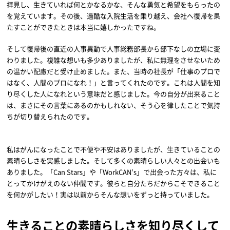
拝見し、生きていれば何とかなるかな、そんな勇気と希望をもらったの
を覚えています。その後、過酷な入院生活を乗り越え、会社へ復帰を果
たすことができたときは本当に嬉しかったですね。
そして復帰後の直近の人事異動で人事総務部長から部下なしの立場に変
わりました。複雑な想いも多少ありましたが、私に無理をさせないため
の温かい配慮だと受け止めました。また、当時の社長が「仕事のプロで
はなく、人間のプロになれ！」と言ってくれたのです。これは人間を知
り尽くした人になれという意味だと感じました。今の自分が出来ること
は、まさにその言葉にあるのかもしれない、そう心を律したことで気持
ちが切り替えられたのです。
私はがんになったことで不便や不安はありましたが、生きていることの
素晴らしさを実感しました。そして多くの素晴らしい人々との出会いも
ありました。「Can Stars」や「WorkCAN’s」で出会った方々は、私に
とってかけがえのない仲間です。彼らと自分たちだからこそできること
を何かがしたい！実は以前からそんな想いをずっと持っていました。
生きることの素晴らしさを知り尽くして