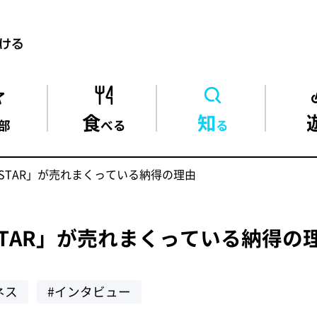
食
知
部
べる
る
 STAR」が売れまくっている納得の理由
STAR」が売れまくっている納得の
ネス
#インタビュー