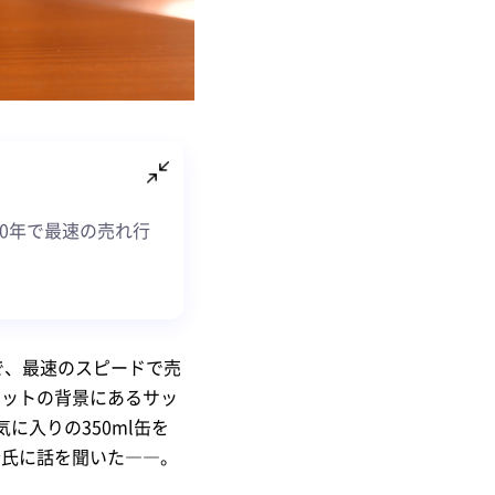
10年で最速の売れ行
で、最速のスピードで売
ヒットの背景にあるサッ
入りの350ml缶を
介氏に話を聞いた――。