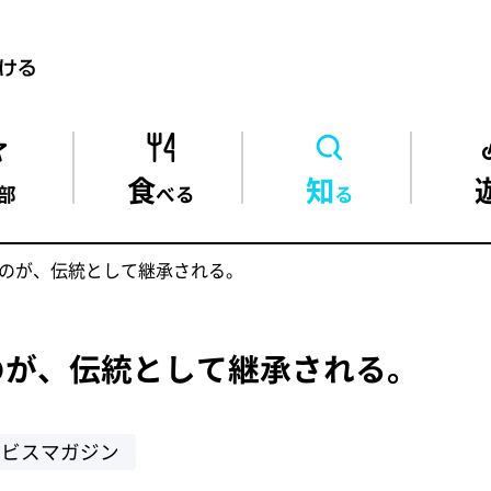
食
知
部
べる
る
のが、伝統として継承される。
のが、伝統として継承される。
ヱビスマガジン