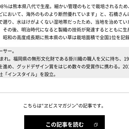
98％は熊本県八代で生産。細かい管理のもとで栽培されるため
どにおいて、海外のものより断然優れています」と、石橋さん
で遡り、水はけがよくない湿地帯だったため、当地を治めてい
。その後、明治時代になると製織の技術が発達するとともに生
、昭和の高度成長期に熊本県のい草は栽培面積で全国1位を記
ーサー。
生まれ。福岡県の無形文化財である掛川織の職人を父に持ち、19
を進め、グッドデザイン賞をはじめ数々の受賞作に携わる。20
社「インスタイル」を設立。
こちらは“ヱビスマガジン”の記事です。
この記事を読む