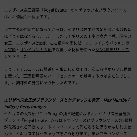
エリザベス女王謹製「Royal Estate」のケチャップ＆ブラウンソース
は、お値段も一級品です。
民主主義の世の中になってからは、イギリス君主がお金を儲けるのも昔
ほど楽ではなくなりました。しかしイギリスの王室は商売上手。現在の
女王、エリザベス2世は、ここ数年の間に
ビール、
ワイン
や
バッキンガ
ム宮殿
と
サンドリンガム邸
で収穫した材料を使った
ジン2種をリリース
してきました。
こうしてアルコール市場進出を果たした女王は、次にお酒から少し距離
を置いた（
王室御用達のハードセルツァー
が登場するのはまだ先でしょ
う）、調味料の発売に乗り出したのです。
エリザベス女王がブラウンソースとケチャップを発売 Max Mumby /
Indigo / Getty Images
イギリスの大衆紙「The Sun」の独占報道によると、イギリス王室謹製
ブランド「Royal Estate」からはトマトソースとブラウンソースの2種類
が発売される予定です。トマトソースって何だろうと思うかもしれませ
んが、イギリスではケチャップをこう呼びます。またブラウンソース