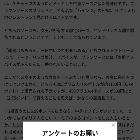
は、ケチャップのようにどろっとした中濃ソースに似た調味料です。ブ
ラウンソースのブランドとして有名な「ハインツ」のHPは、イギリス各
地のレストランで見かけるほど人気です。
どちらのソースも、女王が所有する邸宅の一つ、サンドリンガム邸で製
造されるということです。ジンもここで造られています。
「朝食はもちろん、一日中いつでも楽しめる」と評されるトマトソース
には、デーツ、リンゴ果汁、スパイスが、ブランソースには「お酢とス
パイスがふんだんに」使われているとのこと。
エリザベス女王のような食事をしてみたいと思うなら、お金に糸目をつ
けてはいけません。どちらも295グラム入りのボトルが約1100円（6.99
ポンド）で販売される予定ですが、450グラムのHPソースが300円ほど
（2.75ポンド）で買えることを思えば、かなりの高級品です。
「1瓶買うのに6.99ポンドも払うなら、中身はワインがいいですね」と
いかにもイギリス人らしいユーモアのあるコメントをした人もいると
か。
サンドリンガム邸のオンラインショップ
に、女王の新ソースはまだ
アンケートのお願い
お目見えしていませんが、The Sunによると、販売時期は明かされてい
ないそうです。とはいえ女王もイギリス人ですから、イースターまでに