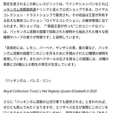
限定生産されるこの新しいスピリッツは、ワインやシャンパンなどの
バ
ッキンガム宮殿御用達
ドリンクと並んで公式ショップである、ロイヤル
コレクション・トラストショップで販売され、その収益は王室が所有す
る巨大な美術コレクション「ロイヤルコレクション」の維持管理に当て
られます。同ショップは、「“英国王室が作った”このユニークなジン
は、バッキンガム宮殿の庭園で採取された植物から抽出された様々な柑
橘類やハーブの香りが特徴です」と説明しています。
「具体的には、レモン、バーベナ、サンザシの実、桑の葉など、バッキ
ンガム宮殿の庭園でこのジンを作るために手摘みされた12種類の植物を
使用しています。また16ヘクタールの広さを誇るこの庭園には、30種の
鳥類と250種以上の野生の草花が生息しています」
「
バッキンガム・パレス・ジン
」
Royal Collection Trust/ c Her Majesty Queen Elizabeth II 2020
さらに「バッキンガム宮殿の公式行事でも提供される」と言われれば、
ぜひとも飲んでみたくなりますが、エリザベス女王が実際にこのジンを
口にするかどうかは明記されていません。家庭で飲む場合には「氷を入