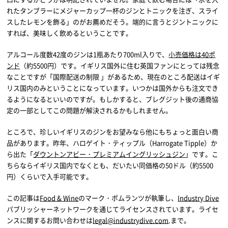
れたタンブラーにメジャーカップ一杯のジンとトニックを注ぎ、スライ
スしたレモンを飾る」のがお薦めだそう。端的に言うとジントニックに
すれば、美味しく飲めるということです。
アルコール度数42度のジンは1瓶あたり700ml入りで、
小売価格は40ポ
ンド
（約5500円）です。イギリス国外に住む英国ファンにとっては残念
なことですが「国際配送の制限 」があるため、現在のところ配送はイギ
リス国内のみということになっています。いつかは国外からも注文でき
るようになるといいのですが。もしかすると、ブレグジット後の通商協
定の一部としてこの問題が解決されるかもしれません。
ところで、珍しいイギリスのジンをお望みなら他にもちょっと面白い商
品があります。昨年、ハロゲイト・ティップル（Harrogate Tipple）か
ら出た「
ダウントンアビー・プレミアムイングリッシュジン
」です。こ
ちらならイギリス国内でなくとも、だいたい同価格の50ドル（約5500
円）くらいで入手可能です。
この記事は
Food & Wine
のマーク・ポムランツが執筆し、
Industry Dive
パブリッシャーネットワークを通じてライセンスされています。ライセ
ンスに関するお問い合わせは
legal@industrydive.com
.まで。