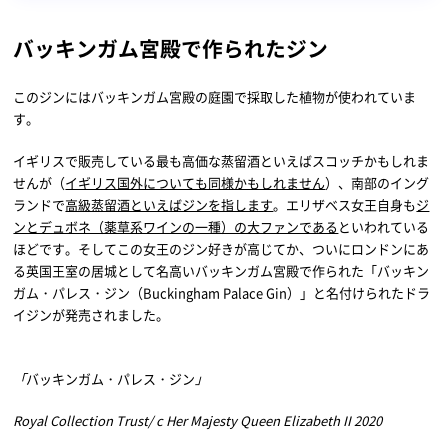
バッキンガム宮殿で作られたジン
このジンにはバッキンガム宮殿の庭園で採取した植物が使われていま
す。
イギリスで販売している最も高価な蒸留酒といえばスコッチかもしれま
せんが（
イギリス国外についても同様かもしれません
）、南部のイング
ランドで
高級蒸留酒といえばジンを指します
。エリザベス女王自身も
ジ
ンとデュボネ（薬草系ワインの一種）の大ファンである
といわれている
ほどです。そしてこの女王のジン好きが高じてか、ついにロンドンにあ
る英国王室の居城として名高いバッキンガム宮殿で作られた「バッキン
ガム・パレス・ジン（Buckingham Palace Gin）」と名付けられたドラ
イジンが発売されました。
「
バッキンガム・パレス・ジン
」
Royal Collection Trust/ c Her Majesty Queen Elizabeth II 2020