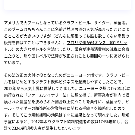
アメリカで大ブームとなっているクラフトビール、サイダー、蒸留酒。
このブームはもちろんここに名前が並ぶお酒の人気が高まったことによ
るところが大きいのですが（どんなに頑張っても誰も欲しくない商品の
販売を伸ばすことはできません）、
フロリダ州が64オンス（約1.9リッ
トル）の大きなボトルを合法化した
り、
議会が連邦消費税の減税に合意
した
りと、州や国レベルで法律が改正されことも要因の一つにあげられ
ています。
その法改正の火付け役となったのがニューヨーク州です。クラフトビー
ルをはじめとするクラフト飲料ビジネスを起業しやすくしたことで、
2012年から人気上昇に貢献してきました。ニューヨーク州は1970年代に
施行された「ファームワイナリー法」に想を得て、新事業者が州内で収
穫された農産品を決められた割合以上使うことを条件に、蒸留所や、ビ
ール・サイダーの醸造所の営業許可に関わる手続きを簡略化したので
す。そしてこの規制緩和の効果はすぐに結果となって現れました。州知
事室によると、2012年よりクラフト飲料製造者の数は174％増加し、合
計で232の新規参入者が誕生したといいます。