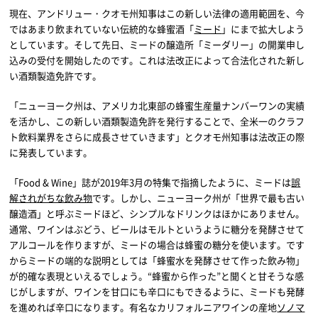
現在、アンドリュー・クオモ州知事はこの新しい法律の適用範囲を、今
ではあまり飲まれていない伝統的な蜂蜜酒「
ミード
」にまで拡大しよう
としています。そして先日、ミードの醸造所「ミーダリー」の開業申し
込みの受付を開始したのです。これは法改正によって合法化された新し
い酒類製造免許です。
「ニューヨーク州は、アメリカ北東部の蜂蜜生産量ナンバーワンの実績
を活かし、この新しい酒類製造免許を発行することで、全米一のクラフ
ト飲料業界をさらに成長させていきます」とクオモ州知事は法改正の際
に発表しています。
「Food & Wine」誌が2019年3月の特集で指摘したように、ミードは
誤
解されがちな飲み物
です。しかし、ニューヨーク州が「世界で最も古い
醸造酒」と呼ぶミードほど、シンプルなドリンクはほかにありません。
通常、ワインはぶどう、ビールはモルトというように糖分を発酵させて
アルコールを作りますが、ミードの場合は蜂蜜の糖分を使います。です
からミードの端的な説明としては「蜂蜜水を発酵させて作った飲み物」
が的確な表現といえるでしょう。“蜂蜜から作った”と聞くと甘そうな感
じがしますが、ワインを甘口にも辛口にもできるように、ミードも発酵
を進めれば辛口になります。有名なカリフォルニアワインの産地
ソノマ