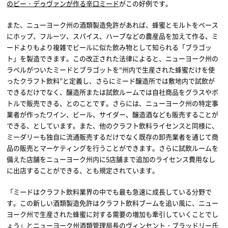
のビー・デゥヴァンが作る辛口ミード
がこの好例です。
また、ニューヨーク州の酒類製造免許があれば、蜂蜜とモルトをベース
にホップ、フルーツ、スパイス、ハーブなどの農産品を加えて作る、ミ
ードよりもより複雑でビールに似た飲み物として知られる「ブラゴッ
ト」を製造できます。この改正された法律によると、ニューヨーク州の
ラベルがついたミードとブラゴットを“州内で生産された蜂蜜だけを使
ったクラフト飲料”と定義し、さらにミード醸造所では敷地内で試飲が
できるだけでなく、醸造所または試飲ルームでは自社商品をグラスやボ
トルで販売できる、とのことです。さらには、ニューヨーク州の特定事
業者が作ったワイン、ビール、サイダー、醸造酒なども販売することが
できる、としています。また、他のクラフト飲料ライセンスと同様に、
ミーダリーも独自に流通販売するだけでなく既存の卸売業者を通じて商
品の販売とマーケティングを行うことができます。さらに試飲ルームを
備えた店舗をニューヨーク州内に5店舗まで追加のライセンス費用なし
に出店することができる、とも規定されています。
「ミードはクラフト飲料業界の中でも最も急速に成長している分野で
す。この新しい酒類製造免許はクラフト飲料ブームを追い風に、ニュー
ヨーク州で生産された蜂蜜に対する需要の増加も牽引していくことでし
ょう」とニューヨーク州酒類管理局長のヴィンセント・ブラッドリー氏