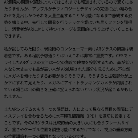
AR
開発の問題や遅延についてはこれまでも報道されているので驚くにあ
たりませんが、アップルがテクノロジーとデザインの完璧に近い組み合
わせを見出しかつそれを大量生産することが可能になるまで静観する姿
勢を構える中、先行して開発を行うテック企業はいち早くファンを獲得
し、消費者が
AR
に対して持つイメージを意図的に作り上げていくことも
できます。
私が試してみた限り、現段階のコンシューマー向け
AR
グラスの問題は装
着感です。ある程度予想通りとはいえこれは非常に重要です。
CES
でト
ライした
AR
グラスの大半は一定の角度で映像を投影するため、鼻が低い
人なら大丈夫でも鼻が高い人が
AR
拡張された部分を見るために不自然
にメガネを傾けたりする必要がありそうです。そうすると拡張部分が上
か下にずれて見えたり、メガネにアイ・トラッキングカメラが内臓され
ている場合は目の動きを正確に捉えられないという状況が起こるかもし
れません。
また
VR
システムのもう一つの課題は、人によって異なる両目の間隔にデ
ィスプレイを合わせるために水平瞳孔間距離（
IPD
）を適切に設定する
ことです。今の
AR
グラスは比較的頭の大きい人にも合うフレームサイ
ズ、重さやケーブル位置を調整可能にするだけでなく、視点の垂直方向
の位置調節も一つの問題となっているのです。