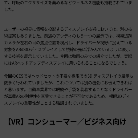
て、呼吸のエクササイズを薦めるなどウェルネス機能も搭載されていま
した。
ユーザーの視界に情報を投影するディスプレイ技術においては、別の技
術提案もありました。前述のアウディのもう一つの展示では、視線追跡
カメラが左右の目の焦点位置を検出し、ドライバーが視野に捉えている
対象を
AR
の
3D
ディスプレイとして視線の先に浮かんでいるように表示
する技術を展示していました。今回は動画のみでの紹介でしたが、実際
には
AR
ヘッドアップディスプレイに用いられることになるでしょう。
今回の
CES
ではヘッドセットの不要な裸眼での
3D
ディスプレイの展示も
数多く行われていましたが、これについては別の機会にお伝えできれば
と思います。自動車業界では眼鏡や手袋を装着することなくドライバー
が車載
AR
の利便性を享受できることが不可欠であるため、裸眼
3D
ディ
スプレイの重要性がことさら強調されていました。
【
VR
】コンシューマー／ビジネス向け