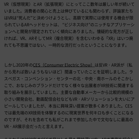
VR（仮想現実）と
AR
（拡張現実）にとってここ数年は厳しい年が続いて
いました。消費者の関心と売上は伸びているにも関わらず、評論家たち
は
VR
は“死んだ”と決めつけようとし、高額で実際には使用する機会が限
られている
AR
ヘッドセットは、 “ビジネス向け”のニッチなアプリケーシ
ョンへと開発が限定されていく傾向にありました。懐疑的な見方が正し
ければ、
VR
、
AR
そして
MR
（複合現実）を含むいわゆる「
XR
」はいつ廃
れても不思議ではない、一時的な流行だったということになります。
しかし
2020
年の
CES（Consumer Electric Show）
は反
VR
・
AR
派が（私
から見れば救いようもないほど）間違っていたことを証明しました。ラ
スベガス・コンベンション・センターの北・中央・南ホールのそこかし
こで、おなじみのブランドだけでなく様々な出展者が
XR
技術に関連する
取り組みを展示していました。主要な自動車メーカーから比較的規模の
小さい開発会社、動画配信会社なども
VR
・
AR
ソリューションを大いにア
ピールしていましたが、本当に興味深い提案が数多くありました。
CES
では最先端の
XR
技術を体験するのに現実世界を何キロも歩くことになる
のですが、それを含めても私がこれまで参加した中で文句なしに最高の
VR
・
AR
展示会だったと言えます。