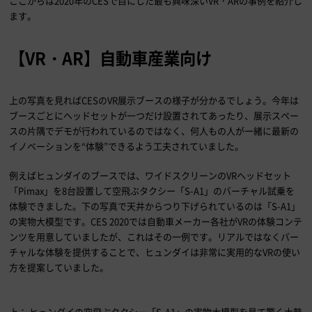
ここからは
2020
年の
CES
で目にした最も興味深い
VR
・
AR
の事例を紹介し
ます。
【
VR
・
AR
】自動車産業向け
上の写真を見れば
CES
の
VR
展示ブースの様子が分かるでしょう。今年は
ブースごとにヘッドセットが一つだけ設置されてあったり、展示スペー
スの片隅でデモが行われているのではなく、何人もの人が一緒に最新の
イノベーションを“体験”できるよう工夫されていました。
例えばヒュンダイのブースでは、ワイドスクリーンの
VR
ヘッドセット
「
Pimax
」を
8
台設置して空飛ぶタクシー「
S-A1
」のバーチャル試乗を
体験できました。下の写真で天井からつり下げられているのは「
S-A1
」
の実物大模型です。
CES 2020
では自動車メーカー各社が
VR
の体験コンテ
ンツを用意していましたが、これはその一例です。リアルではなくバー
チャルな体験を提供することで、ヒュンダイは非常に実用的な
VR
の使い
方を提案していました。
上： ヒュンダイの空飛ぶタクシー「
S-A1
」の実物大模型を見て驚く大勢