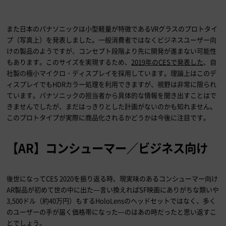
また日本のパナソニックは小型軽量が特徴である
VR
グラスのプロトタイ
プ（写真上）を発表しました。一般消費者ではなくビジネスユーザー向
けの製品のようですが、コンセプト段階より先に開発が進まない可能性
もあります。このサイズを実現するため、
2019年のCESで発表した
、自
社製の極小マイクロ・ディスプレイを採用しています。理論上はこのデ
ィスプレイでも
HDR
カラー処理を利用できますが、視野は非常に限られ
ています。パナソニックの担当者から具体的な情報を聞き出すことはで
きませんでしたが、まだはっきりとした計画がないのかも知れません。
このプロトタイプが実際に商品化されるかどうかは今後に注目です。
【
AR
】コンシューマー／ビジネス向け
後世になって
CES 2020
を振り返る時、現実味のあるコンシューマー向け
AR
製品が初めて世の中に出た
—
言い換えれば
SF
映画にありがちな類いや
3,500
ドル（約
40
万円）もする
HoloLens
のヘッドセットではなく、多く
のユーザーの手が届く価格帯になった
—
のはあの時だったと思い返すこ
とでしょう。