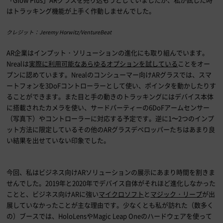
はトラッキング機能が上手く作動しませんでした。
クレジット：Jeremy Horwitz/VentureBeat
AR企業はインプット・ソリューションの進化にも取り組んでいます。
Nreal
は
実際に利用可能なあらゆるオプションを試している
ことをオー
プンに認めています。
Nreal
のコンシューマー向け
AR
グラスでは、スマ
ートフォンを
3DoF
コントローラーとして使い、ポインタを動かしたりす
ることができます。また目と手の動きのトラッキングにはデバイス本体
に搭載されたカメラを使い、サードパーティーの
6DoF
アームセンサー
（写真下）やコントローラーに対応する予定です。逆に
1
〜
2
つのインプ
ット方法に限定しているその他の
AR
グラスデベロッパーたちはあまり良
い結果を出せていない印象でした。
今回、私はビジネス向け
AR
ソリューションの展示にあまり時間を割きま
せんでした。
2019
年と
2020
年でデバイス自体がそれほど進化しなかった
ことと、ビジネス向け
AR
に強い
マイクロソフト
と
マジック・リープ
が出
展していなかったことが主な理由です。少なくとも私が訪れた（数多く
の）ブースでは、
HoloLens
や
Magic Leap One
のハードウェアを使って