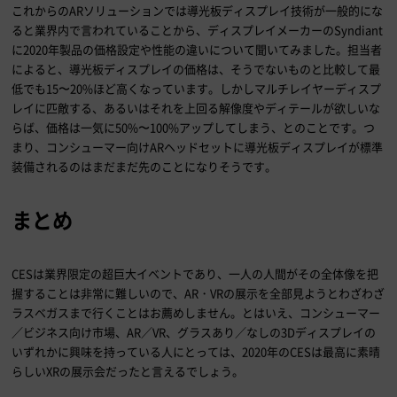
これからの
AR
ソリューションでは導光板ディスプレイ技術が一般的にな
ると業界内で言われていることから、ディスプレイメーカーの
Syndiant
に
2020
年製品の価格設定や性能の違いについて聞いてみました。担当者
によると、導光板ディスプレイの価格は、そうでないものと比較して最
低でも
15
〜
20%
ほど高くなっています。しかしマルチレイヤーディスプ
レイに匹敵する、あるいはそれを上回る解像度やディテールが欲しいな
らば、価格は一気に
50%
〜
100%
アップしてしまう、とのことです。つ
まり、コンシューマー向け
AR
ヘッドセットに導光板ディスプレイが標準
装備されるのはまだまだ先のことになりそうです。
まとめ
CESは業界限定の超巨大イベントであり、一人の人間がその全体像を把
握することは非常に難しいので、
AR
・
VR
の展示を全部見ようとわざわざ
ラスベガスまで行くことはお薦めしません。とはいえ、コンシューマー
／ビジネス向け市場、
AR
／
VR
、グラスあり／なしの
3D
ディスプレイの
いずれかに興味を持っている人にとっては、
2020
年の
CES
は最高に素晴
らしい
XR
の展示会だったと言えるでしょう。