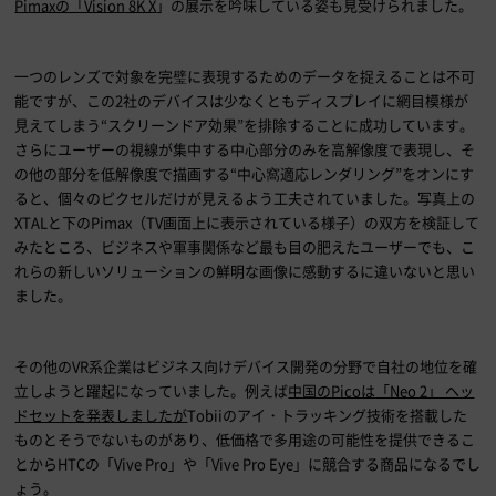
Pimaxの「Vision 8K X
」
の展示を吟味している姿も見受けられました。
一つのレンズで対象を完璧に表現するためのデータを捉えることは不可
能ですが、この
2
社のデバイスは少なくともディスプレイに網目模様が
見えてしまう“スクリーンドア効果”を排除することに成功しています。
さらにユーザーの視線が集中する中心部分のみを高解像度で表現し、そ
の他の部分を低解像度で描画する“中心窩適応レンダリング”をオンにす
ると、個々のピクセルだけが見えるよう工夫されていました。写真上の
XTAL
と下の
Pimax
（
TV
画面上に表示されている様子）の双方を検証して
みたところ、ビジネスや軍事関係など最も目の肥えたユーザーでも、こ
れらの新しいソリューションの鮮明な画像に感動するに違いないと思い
ました。
その他の
VR
系企業はビジネス向けデバイス開発の分野で自社の地位を確
立しようと躍起になっていました。例えば
中国のPicoは「Neo 2」 ヘッ
ドセットを発表しましたが
Tobiiのアイ・トラッキング技術を搭載した
ものとそうでないものがあり、低価格で多用途の可能性を提供できるこ
とから
HTC
の「
Vive Pro
」や「
Vive Pro Eye
」に競合する商品になるでし
ょう。