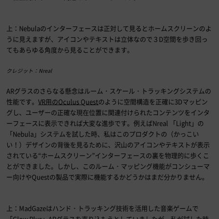
上：
Nebula
のインターフェースは正対して見るとホームスクリーンのよ
うに見えますが、アイコンやテキストは立体なので３
D
空間を歩き回っ
てもあらゆる角度から見ることができます。
クレジット：Nreal
ARグラスのさらなる懸念はルーム・スケール・トラッキングシステムの
性能です。
VR用のOculus Quest
のように空間構造を正確に
3D
マッピン
グし、ユーザーの正確な現在位置に関連付けられたコンテンツをインタ
ーフェースに表示できれば大変な進歩です。例えば
Nreal
「
Light
」の
「
Nebula
」システムを試した時、私はこのプロダクトの（かっこい
い！）デザインの背後を見るために、沢山のアイコンやテキストが表示
されている“ホームスクリーン”インターフェースの裏を物理的に歩くこ
とができました。しかし、このルーム・マッピング機能がコンシューマ
ー向けや
Quest
の製品で実際に機能するかどうかはまだ分かりません。
上：
MadGaze
はハンド・トラッキング技術を活用した音楽ゲームで
「
Glow Plus
」
AR
グラスを売り込もうとしていましたが、私が試した時