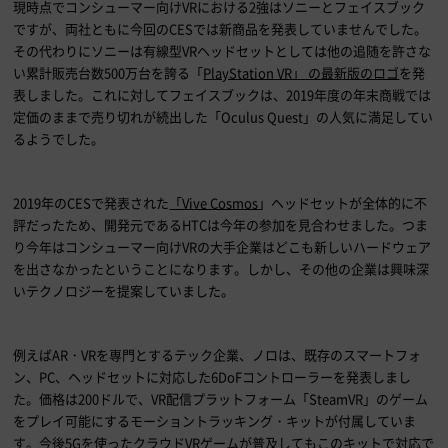
現時点でコンシューマー向け
VR
における
2
強はソニーとフェイスブック
ですが、両社ともに今回の
CES
では新商品を発表していませんでした。
その代わりにソニーは有線型
VR
ヘッドセットとしては他の追随を許さな
い累計販売台数
500
万台を誇る
「
PlayStation VR」 の最新版のロゴ
を発
表しました。これに対してフェイスブックは、
2019
年度の年末商戦では
定価のままで売り切れが続出した「
Oculus Quest
」の人気に満足してい
るようでした。
2019年の
CES
で発表された
「Vive Cosmos
」
ヘッドセットが全体的に不
評だったため、開発元である
HTC
は今年の参加を見合わせました。つま
り今年はコンシューマー向け
VR
の大手企業はどこも新しいハードウェア
を出さなかったということになります。しかし、その他の企業は興味深
いテクノロジーを提案していました。
例えば
AR
・
VR
を専門とするテック企業、ノロは、既存のスマートフォ
ン、
PC
、ヘッドセットに対応した
6DoF
コントローラーを発表しまし
た。価格は
200
ドルで、
VR
配信プラットフォーム「
SteamVR
」のゲーム
をプレイ可能にするモーショントラッキング・キットが付属していま
す。今後
5G
を使ったクラウド
VR
ゲームが普及してもこのキットで対応で