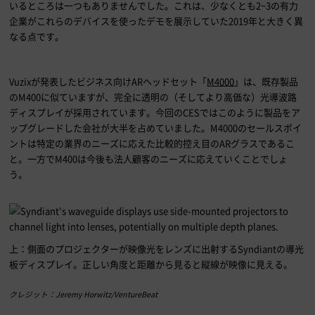
いるところは一つもありませんでした。これは、少なくとも
2~3
の有力
企業がこれらのデバイスを使ったデモを展示していた
2019
年と大きく異
なる点です。
Vuzixが発表したビジネス向け
AR
ヘッドセット「
M4000
」は、既存製品
の
M400
に似ていますが、完全に透明の（そしてより高価な）光導波路
ディスプレイが採用されています。今回の
CES
ではこのように製品をア
ップグレードした会社が大半を占めていました。
M4000
のセールスポイ
ントは特定の業界のニーズに応えた比較的控え目の
AR
グラスであるこ
と。一方で
M400
は今後も法人顧客のニーズに応えていくことでしょ
う。
上：側面のプロジェクターが映像光をレンズに出射する
Syndiant
の導光
板ディスプレイ。正しい角度と距離から見ると縦線が映像に見える。
クレジット：Jeremy Horwitz/VentureBeat