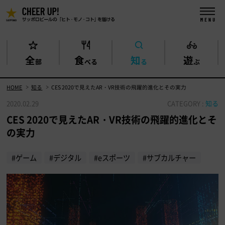
全
食
知
遊
部
べる
る
ぶ
HOME
知る
CES 2020で見えたAR・VR技術の飛躍的進化とその実力
2020.02.29
CATEGORY :
知る
CES 2020で見えたAR・VR技術の飛躍的進化とそ
の実力
#ゲーム
#デジタル
#eスポーツ
#サブカルチャー