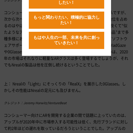
クレジット：Jeremy Horwitz/VentureBeat
したい！
コンシューマー向け
AR
製品を開発している企業の多くは中国系ですが、
もっと関わりたい、積極的に協力し
次から次へと市場に登場するこうした製品の中でもベストの地位を占め
たい！
るのはやはり
Nreal
の「
Light
」でしょう。まず
Nreal
があり、良くて“似
たようなアイデア”に基づくものから、悪いものでは“コピー商品”まで多
もはや人生の一部、未来を共に創っ
種多様にありますが、デザイン、装着感、視覚的性能、そしてソフトウ
ていきたい！
ェアサポートまで全てが揃っているのは「
Light
」だけです。
MadGaze
や
0Glasses
など他ブランドの類似品を色々試してみて感じたのは、
2020
年の市場はそれなりに軽量な
AR
グラスは多く登場するでしょうが、それ
でも
Nreal
の製品は他を圧倒し続けるということでした。
上：
Nreal
の「
Light
」にそっくりの「
RealX
」を展示した
0Glasses
。し
かしその性能は
Nreal
の足元にも及びません。
クレジット：Jeremy Horwitz/VentureBeat
コンシューマー向けに
AR
を開発する企業の間で話題に上っていたのは、
アップルが
2020
年中に市場参入する可能性は低く、先行ブランドに対し
て約
2
年ほどの遅れを取っているだろうということでした。アップルの