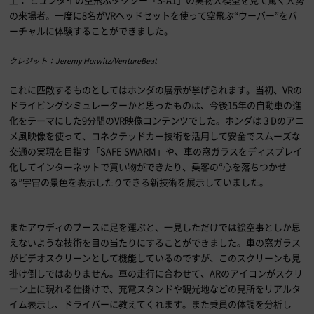
の来場者。一度に
8
名が
VR
ヘッドセットを使って空飛ぶ“ウーバー”をバ
ーチャルに体験することができました。
クレジット：Jeremy Horwitz/VentureBeat
これに匹敵するものとしてはホンダの展示が挙げられます。当初、
VR
の
ドライビングシミュレーターかと思ったものは、今後
15
年の自動車の進
化をテーマにした
9
分間の
VR
映像コンテンツでした。ホンダは３
D
のアニ
メ風映像を使って、コネクテッドカー技術を活用して安全でスムーズな
交通の実現を目指す「
SAFE SWARM
」や、車の窓ガラスをディスプレイ
化してインターネットで買い物ができたり、乗客の“心を落ちつかせ
る”宇宙の景色を表示したりできる新技術を展示していました。
またアウディのブースに足を運ぶと、一見しただけでは絵空事としか思
えないような技術を目の当たりにすることができました。車の窓ガラス
がビデオスクリーンとして機能しているのですが、このスクリーンも見
掛け倒しではありません。車の走行に合わせて、
AR
のアイコンがスクリ
ーン上に現れる仕掛けで、充電スタンドや観光地などの見所をリアルタ
イム表示し、ドライバーに教えてくれます。また乗員の体調を分析し