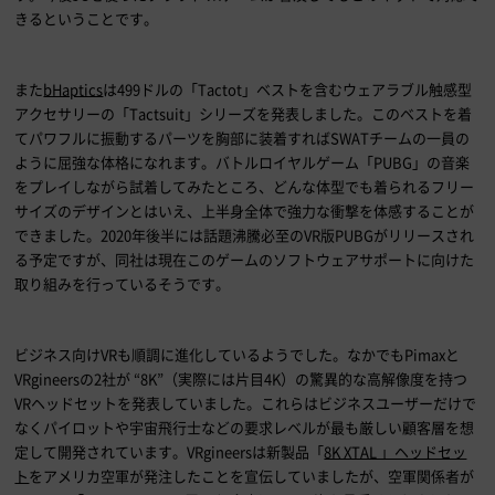
きるということです。
また
bHaptics
は
499
ドルの「
Tactot
」ベストを含むウェアラブル触感型
アクセサリーの「
Tactsuit
」シリーズを発表しました。このベストを着
てパワフルに振動するパーツを胸部に装着すれば
SWAT
チームの一員の
ように屈強な体格になれます。バトルロイヤルゲーム「
PUBG
」の音楽
をプレイしながら試着してみたところ、どんな体型でも着られるフリー
サイズのデザインとはいえ、上半身全体で強力な衝撃を体感することが
できました。
2020
年後半には話題沸騰必至の
VR
版
PUBG
がリリースされ
る予定ですが、同社は現在このゲームのソフトウェアサポートに向けた
取り組みを行っているそうです。
ビジネス向け
VR
も順調に進化しているようでした。なかでも
Pimax
と
VRgineers
の
2
社が “
8K
”（実際には片目
4K
）の驚異的な高解像度を持つ
VR
ヘッドセットを発表していました。これらはビジネスユーザーだけで
なくパイロットや宇宙飛行士などの要求レベルが最も厳しい顧客層を想
定して開発されています。
VRgineers
は新製品「
8K XTAL 」ヘッドセッ
ト
をアメリカ空軍が発注したことを宣伝していましたが、空軍関係者が