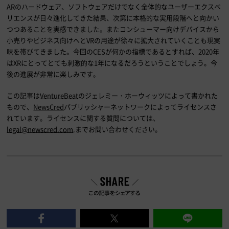
ARのハードウェア、ソフトウェアだけでなく全体的なユーザーエクスペ
リエンスが日々進化してきた結果、次第に本格的な実用段階へと向かい
つつあることを実感できました。またコンシューマー向けデバイスから
小売りやビジネス向けへと
VR
の用途が徐々に拡大されていくことも現実
味を帯びてきました。今回の
CES
が何かの指標であるとすれば、
2020
年
は
XR
にとってとても刺激的な
1
年になるだろうということでしょう。今
後の進展が非常に楽しみです。
この記事は
VentureBeat
のジェレミー・ホーウィッツによって書かれた
もので、
NewsCred
パブリッシャーネットワークによってライセンスさ
れています。ライセンスに関する質問については、
legal@newscred.com
.までお問い合わせください。