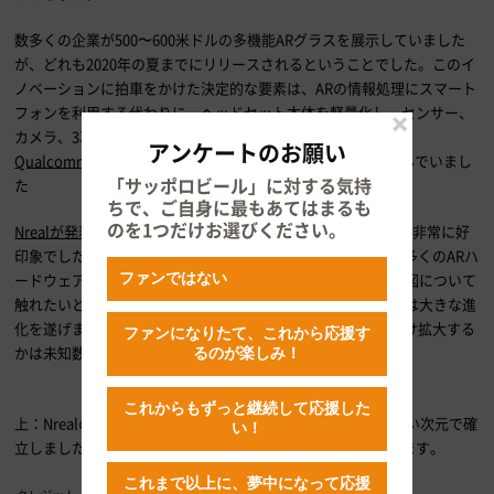
数多くの企業が
500
〜
600
米ドルの多機能
AR
グラスを展示していました
が、どれも
2020
年の夏までにリリースされるということでした。このイ
ノベーションに拍車をかけた決定的な要素は、
AR
の情報処理にスマート
フォンを利用する代わりに、ヘッドセット本体を軽量化し、センサー、
カメラ、
3
次元ディスプレイを搭載したことです。この試みを
アンケートのお願い
Qualcomm は “XR Viewers”
または
“XR Smart Viewers”
と呼んでいまし
「サッポロビール」に対する気持
た
ちで、ご自身に最もあてはまるも
のを1つだけお選びください。
Nrealが発表した「Light 」ARグラスや「Nebula 3D AR UI
」
は非常に好
印象でしたがこれについては割愛し、
2019
年度の展示会で数多くの
AR
ハ
ードウェアをトライした経験を踏まえて
AR
のより大きな未来図について
ファンではない
触れたいと思います。端的に言うと、
2019
年の
CES
以来、
AR
は大きな進
化を遂げましたが、
2021
年までに一般消費者の利用がどれだけ拡大する
ファンになりたて、これから応援す
かは未知数です。
るのが楽しみ！
これからもずっと継続して応援した
上：
Nreal
の「
Light
」
AR
グラスはデザインと性能の双方を高い次元で確
い！
立しました。これに追いつこうと競合他社も開発を進めています。
これまで以上に、夢中になって応援