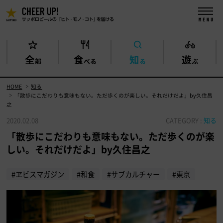
全
食
知
遊
部
べる
る
ぶ
HOME
知る
「散歩にこだわりも意味もない。ただ歩くのが楽しい。それだけだよ」by久住昌
之
2020.02.08
CATEGORY :
知る
「散歩にこだわりも意味もない。ただ歩くのが楽
しい。それだけだよ」by久住昌之
#ヱビスマガジン
#和食
#サブカルチャー
#東京