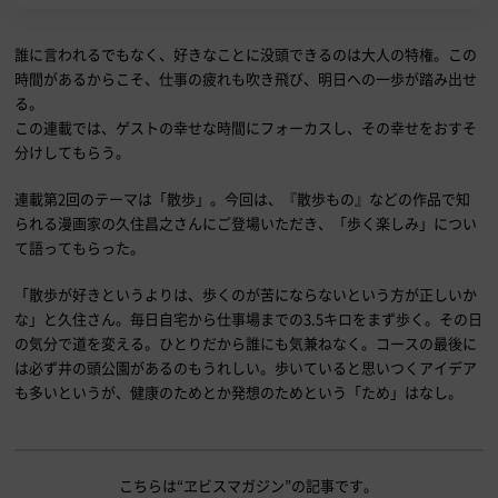
誰に言われるでもなく、好きなことに没頭できるのは大人の特権。この
時間があるからこそ、仕事の疲れも吹き飛び、明日への一歩が踏み出せ
る。
この連載では、ゲストの幸せな時間にフォーカスし、その幸せをおすそ
分けしてもらう。
連載第2回のテーマは「散歩」。今回は、『散歩もの』などの作品で知
られる漫画家の久住昌之さんにご登場いただき、「歩く楽しみ」につい
て語ってもらった。
「散歩が好きというよりは、歩くのが苦にならないという方が正しいか
な」と久住さん。毎日自宅から仕事場までの3.5キロをまず歩く。その日
の気分で道を変える。ひとりだから誰にも気兼ねなく。コースの最後に
は必ず井の頭公園があるのもうれしい。歩いていると思いつくアイデア
も多いというが、健康のためとか発想のためという「ため」はなし。
こちらは“ヱビスマガジン”の記事です。