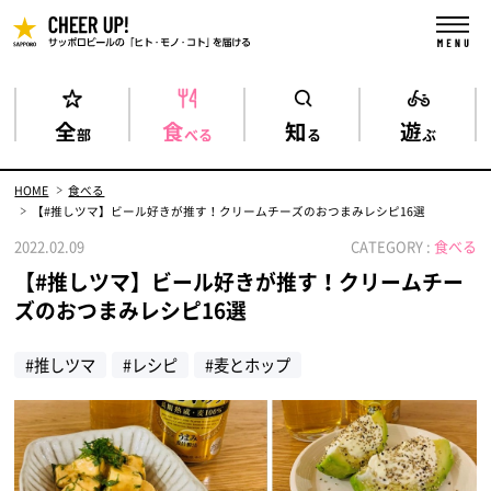
全
食
知
遊
部
べる
る
ぶ
HOME
食べる
【#推しツマ】ビール好きが推す！クリームチーズのおつまみレシピ16選
2022.02.09
CATEGORY :
食べる
【#推しツマ】ビール好きが推す！クリームチー
ズのおつまみレシピ16選
#推しツマ
#レシピ
#麦とホップ