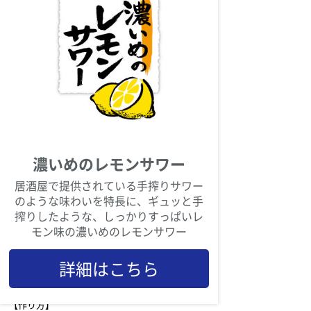
【材料】
クリームチーズ：90～100g
ミックスナッツ：20g
アーモンド：5粒
クルミ：2粒
濃いめのレモンサワー
マカダミアナッツ：3粒
居酒屋で提供されている手搾りサワー
カシューナッツ：3粒
のような味わいを特長に、ギュッと手
搾りしたような、しっかりすっぱいレ
塩：ひとつまみ
モン味の濃いめのレモンサワー
粗びきコショウ：少々
詳細はこちら
クラッカー：お好みで
【作り方】