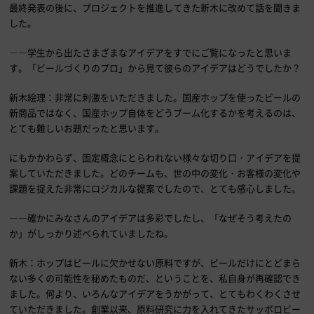
最終発表の後に、プロジェクトを推進してきた新木に改めて話を聞きま
した。
――学生から出たさまざまなアイデアをすでにご覧になったと思いま
す。「ビールづくりのプロ」から見て彼らのアイデアはどうでしたか？
新木絵理：非常に刺激をいただきました。国産ホップを使ったビールの
新商品ではなく、国産ホップ自体をどうブーム化するかを考えるのは、
とても難しいお題だったと思います。
にもかかわらず、固定概念にとらわれない様々な切り口・アイデアを提
案していただきました。どのチームも、世の中の変化・お客様の変化や
課題を捉えた非常にロジカルな提案でしたので、とても感心しました。
――確かにみなさんのアイデアは多彩でしたし、「なぜそう考えたの
か」がしっかり述べられていましたね。
新木：ホップはビールに欠かせない原料ですが、ビールだけにとどまら
ない多くの可能性を秘めたものだ、ということを、私自身が再確認でき
ました。何より、いろんなアイデアをうかがって、とてもわくわくさせ
ていただきました。創業以来、原料研究に力を入れてきたサッポロビー