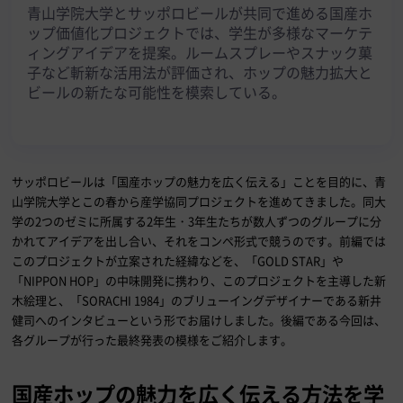
青山学院大学とサッポロビールが共同で進める国産ホ
ップ価値化プロジェクトでは、学生が多様なマーケテ
ィングアイデアを提案。ルームスプレーやスナック菓
子など斬新な活用法が評価され、ホップの魅力拡大と
ビールの新たな可能性を模索している。
サッポロビールは「国産ホップの魅力を広く伝える」ことを目的に、青
山学院大学とこの春から産学協同プロジェクトを進めてきました。同大
学の2つのゼミに所属する2年生・3年生たちが数人ずつのグループに分
かれてアイデアを出し合い、それをコンペ形式で競うのです。前編では
このプロジェクトが立案された経緯などを、「GOLD STAR」や
「NIPPON HOP」の中味開発に携わり、このプロジェクトを主導した新
木絵理と、「SORACHI 1984」のブリューイングデザイナーである新井
健司へのインタビューという形でお届けしました。後編である今回は、
各グループが行った最終発表の模様をご紹介します。
国産ホップの魅力を広く伝える方法を学