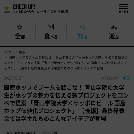
全
食
知
遊
部
べる
る
ぶ
HOME
知る
国産ホップでブームを起こせ！ 青山学院の大学生がホップの魅力を伝える新プロ
ジェクトをコンペで提案 「青山学院大学×サッポロビール 国産ホップ価値化プロジ
ェクト」 【後編】最終発表会では学生たちのこんなアイデアが登場
2023.09.27
CATEGORY :
知る
国産ホップでブームを起こせ！ 青山学院の大学
生がホップの魅力を伝える新プロジェクトをコン
ペで提案 「青山学院大学×サッポロビール 国産
ホップ価値化プロジェクト」 【後編】最終発表
会では学生たちのこんなアイデアが登場
#NIPPON HOP
#ホップ