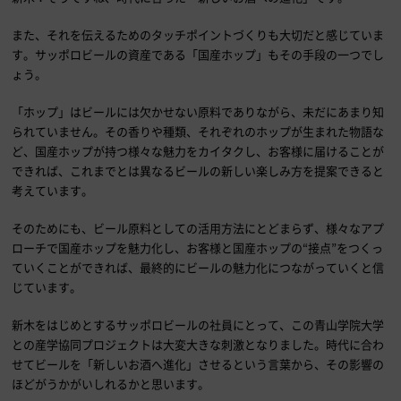
また、それを伝えるためのタッチポイントづくりも大切だと感じていま
す。サッポロビールの資産である「国産ホップ」もその手段の一つでし
ょう。
「ホップ」はビールには欠かせない原料でありながら、未だにあまり知
られていません。その香りや種類、それぞれのホップが生まれた物語な
ど、国産ホップが持つ様々な魅力をカイタクし、お客様に届けることが
できれば、これまでとは異なるビールの新しい楽しみ方を提案できると
考えています。
そのためにも、ビール原料としての活用方法にとどまらず、様々なアプ
ローチで国産ホップを魅力化し、お客様と国産ホップの“接点”をつくっ
ていくことができれば、最終的にビールの魅力化につながっていくと信
じています。
新木をはじめとするサッポロビールの社員にとって、この青山学院大学
との産学協同プロジェクトは大変大きな刺激となりました。時代に合わ
せてビールを「新しいお酒へ進化」させるという言葉から、その影響の
ほどがうかがいしれるかと思います。