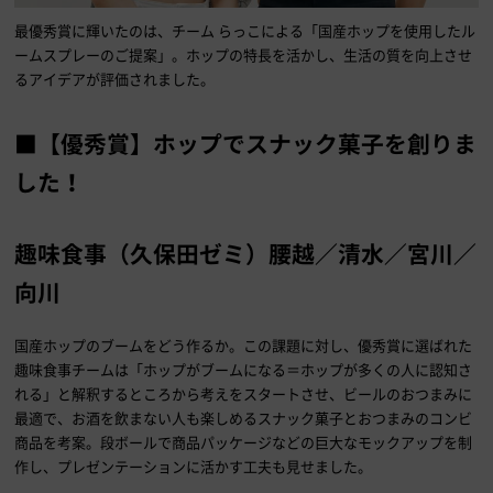
最優秀賞に輝いたのは、チーム らっこによる「国産ホップを使用したル
ームスプレーのご提案」。ホップの特長を活かし、生活の質を向上させ
るアイデアが評価されました。
■【優秀賞】ホップでスナック菓子を創りま
した！
趣味食事（久保田ゼミ）腰越／清水／宮川／
向川
国産ホップのブームをどう作るか。この課題に対し、優秀賞に選ばれた
趣味食事チームは「ホップがブームになる＝ホップが多くの人に認知さ
れる」と解釈するところから考えをスタートさせ、ビールのおつまみに
最適で、お酒を飲まない人も楽しめるスナック菓子とおつまみのコンビ
商品を考案。段ボールで商品パッケージなどの巨大なモックアップを制
作し、プレゼンテーションに活かす工夫も見せました。