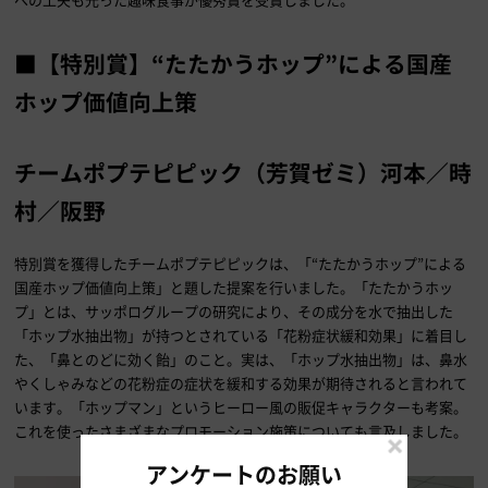
■【特別賞】“たたかうホップ”による国産
ホップ価値向上策
チームポプテピピック（芳賀ゼミ）河本／時
村／阪野
特別賞を獲得したチームポプテピピックは、「“たたかうホップ”による
国産ホップ価値向上策」と題した提案を行いました。「たたかうホッ
プ」とは、サッポログループの研究により、その成分を水で抽出した
「ホップ水抽出物」が持つとされている「花粉症状緩和効果」に着目し
た、「鼻とのどに効く飴」のこと。実は、「ホップ水抽出物」は、鼻水
やくしゃみなどの花粉症の症状を緩和する効果が期待されると言われて
います。「ホップマン」というヒーロー風の販促キャラクターも考案。
これを使ったさまざまなプロモーション施策についても言及しました。
アンケートのお願い