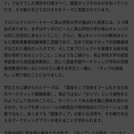
ト」ではそうした現状を打破すべく、国産ホップそのものを知っていた
だき、その魅力をどう広げるかをテーマに実施されています。
プロジェクトのパートナーに青山学院大学が選ばれた背景には、３つ理
由があります。まずはサッポロビールと青山学院大学の青山キャンパス
は同じ渋谷区にあるということ。さらに、青山キャンパスの敷地はもと
もと開拓使農事試験場第二官園であり、日本で初めてホップの試験栽培
がなされた場所だったのです。そして本プロジェクトを推進する新木絵
理の母校であるということ。このようなご縁から、青山学院大学の経営
学部長の久保田進彦教授と、同じく経営学部マーケティング学科の芳賀
康浩教授が率いる2つのゼミに属する学生と一緒に、「ホップの価値
化」に取り組むことになりました。
学生たちに課せられたテーマは、「国産ホップ自体をブーム化するため
のマーケティング戦略提案」。身近ではない「ホップ」という植物をど
のようにして世の中ごと化し、ターゲットである若年層に興味を抱かせ
るのか。ホップを使ったビールの新商品や既存商品のプロモーション提
案ではなく、あくまでも「国産ホップ」の新たな活用や、その魅力を伝
えるマーケティングプランを考えることが求められます。
今年の4月に同大学へ新木たちが赴き、「ホップ」とは何か、ビールと