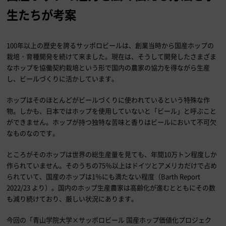
生たちが考案
100年以上の歴史を誇るサッポロビールは、創業当時から国産ホップの
栽培・育種開発を続けて来ました。現在は、そうして開発したさまざま
なホップを協働契約栽培という形で国内の農家の協力を得ながら生産
し、ビールづくりに活かしています。
ホップはそのほとんどがビールづくりに使われているという特殊な作
物。しかも、日本ではホップを使用していないと「ビール」と呼ぶこと
ができません。ホップが持つ独特な苦味と香りはビールにおいて不可欠
なものなのです。
ところがそのホップは世界の総生産量を見ても、年間10万トン程度しか
作られていません。そのうちの75％以上はドイツとアメリカだけで占め
られていて、国産のホップは1％にも満たない程度（Barth Report
2022/23 より）。国内のホップ生産農家は高齢化が進むとともにその数
も減り続けており、厳しい状況にあります。
今回の「青山学院大学×サッポロビール 国産ホップ価値化プロジェク