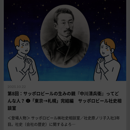
2025.10.22
第8回：サッポロビールの生みの親『中川清兵衛』ってど
んな人？ ❹「東京→札幌」完結編 サッポロビール社史相
談室
＜登場人物＞ サッポロビール㈱社史相談室／社史原ノリ子入社3年
目。社史（会社の歴史）に関するよろ…