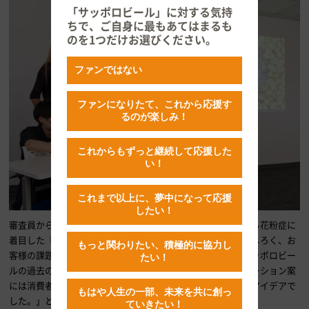
「サッポロビール」に対する気持
ちで、ご自身に最もあてはまるも
のを1つだけお選びください。
ファンではない
ファンになりたて、これから応援す
るのが楽しみ！
これからもずっと継続して応援した
い！
これまで以上に、夢中になって応援
したい！
審査員からは、「若年層へのアプローチとして、国民病である花粉症に
着目した『たたかうホップ』というコンセプトが非常におもしろく、お
もっと関わりたい、積極的に協力し
客様の課題もしっかり特定できている点がよかったです。サッポロビー
たい！
ルの過去の研究との結びつきも考えられているうえ、プロモーション案
には消費者目線での具体性があり、イメージがしやすかったアイデアで
もはや人生の一部、未来を共に創っ
した。」とフィードバックがありました。
ていきたい！