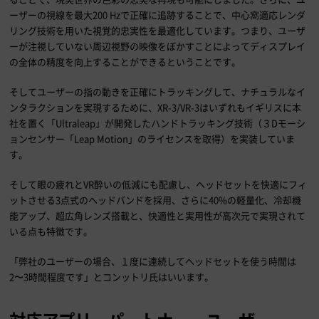
ーザーの視線を最大200 Hzで正確に追跡することで、中心窩適応レンダ
リング技術を用いた視覚的忠実性を最適化しています。つまり、ユーザ
ーが注視していない周辺視野の映像をぼかすことによってディスプレイ
の全体の精度を向上することができるということです。
そしてユーザーの指の動きを正確にトラッキングして、ナチュラルなイ
ンタラクションを実現するために、XR-3/VR-3はいずれもイギリスに本
社を置く「Ultraleap」が開発したハンドトラッキング技術（３Dモーシ
ョンセンサー「Leap Motion」のライセンスを取得）を実装していま
す。
そして眼の疲れとVR酔いの低減にも配慮し、ヘッドセットを快適にフィ
ットさせる3点式のヘッドバンドを採用、さらに40%の軽量化、冷却機
能アップ、超広角レンズ搭載と、快適性と実用性が高次元で実現されて
いる点も特徴です。
「弊社のユーザーの場合、１度に連続してヘッドセットを使う時間は
2〜3時間程度です」とコンットリ氏はいいます。