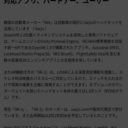
対応アプリ、パートナー、ユーザー
韓国の自動車メーカー「KIA」は自動車の設計にVarjoのヘッドセットを
活用しています （ Varjo ）
SteamVR 2.0位置トラッキングシステムを採用した専用ソフトウェア
は、ゲームエンジンのUnityやUnreal Engine、VR/ARの標準規格を目指
す統一APIであるOpenXR 1.0で構築されたアプリや、Autodesk VRED、
Lockheed Martin Prepar3d、VBS BlueIG、FlightSafety Vitalを含む多
数の産業用3Dエンジンやアプリとの互換性を有しています。
またAR機能付きの「XR-3」は、LiDARによる深度測定機能を搭載し、ス
テレオRGB映像のパススルーに対応しているので、スイッチを入れるだ
けで現実の風景を正確に再現することができます。オプションのカウン
ターウェイトを除いたヘッドセット本体の重さは1.3ポンド（約590グラ
ム）です。
現在「XR-3」、「VR-3」のオーダーは、varjo.comや販売代理店で受付
ています。また出荷開始は2021年初めを予定しているとのことです。
Varjo のビジネスパートナーには、Lockheed Martin、Laerdal、Kia