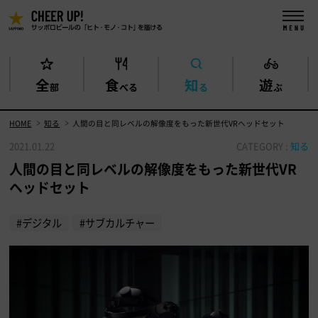
全
食
知
遊
部
べる
る
ぶ
HOME
知る
人間の目と同レベルの解像度をもった新世代VRヘッドセット
2021.01.22
CATEGORY :
知る
人間の目と同レベルの解像度をもった新世代VR
ヘッドセット
#デジタル
#サブカルチャー