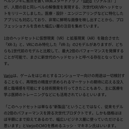
ヘルシンキに拠点を置くVR系スタートアップ「
Varjo
（ヴァルヨ）」
が、人間の目と同レベルの解像度を実現する、次世代XR/VRヘッドセッ
トをリリースしました。医療・設計・エンジニアリングなどに特化した
アプリにも対応しており、非常に鮮明な画像を映し出すことから、プロ
フェッショナルを含めた幅広い層の注目を集めています。
1台のヘッドセットに仮想現実（VR）と拡張現実（AR）を融合させた
「XR-3」と、VRにのみ特化した「VR-3」の2モデルがありますが、どち
らも1世代前のモデルと比較して、最大2倍のパフォーマンスを発揮する
ことが可能で、まさに新世代のヘッドセットと呼べる存在となっていま
す。
Varjo
は、ゲームをはじめとするコンシューマー向けの用途は一切検討す
ることなく、再現性の精度が求められるマーケットの期待に応える没入
感と臨場感を可能にする技術開発を行ってきたこともあり、主に医療を
学ぶ医師のトレーニングなどにも活用されているといいます。
「このヘッドセットは単なる“新製品”ということではなく、従来モデル
の2倍のパフォーマンスを誇る次世代プロダクトです。しかも価格はほ
ぼ半額にまで抑えてあるので、幅広いビジネス層に使っていただけると
思います」とVarjoのCMOを務めるユッシ・マキネン氏はいいます。