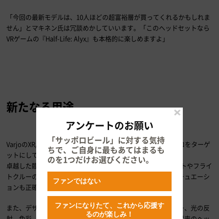
「今回の最新モデルは、10人ほどの超富裕層が買ってくれるかもしれま
せん」とマキネン氏は冗談めかしていいます。「このヘッドセットなら
VRゲームの『Half-Life: Alyx』も本格的に楽しめますよ」
新たなる用途
アンケートのお願い
「サッポロビール」に対する気持
VarjoのXR/VRヘッドセットはプロダクトデザイナーなどのプロをターゲ
ちで、ご自身に最もあてはまるも
ットにしています （ Varjo ）
のを1つだけお選びください。
卓越した臨場感を実現するVarjoのヘッドセットは、パイロットやフライ
トクルーのトレーニングやシミュレーションで求められるシチュエーシ
ファンではない
ョンも正確に再現できるといいます。
ファンになりたて、これから応援す
また、デザインを仕事とするクリエイターなら、テクスチャー、光の反
るのが楽しみ！
射、色彩、曲率、角度にいたるまで、全てのパラメーターが従来のヘッ