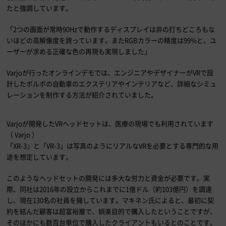
たと強調しています。
「2つの画面が常時90Hzで動作するディスプレイは非の打ちどころもな
いほどの高解像度を誇っています。またRGBカラーの精度は99%と、ユ
ーザーが求める正確な色の再現も実現しました」
Varjoが行ったオンラインデモでは、エンジニアやデザイナーがVRで設
計したボルボの自動車のエクステリアやインテリアなど、詳細なシミュ
レーションを制作する方法が紹介されていました。
Varjoが開発したVRヘッドセットは、医療の現場でも利用されています
（ Varjo ）
「XR-3」と「VR-3」は写真のようにリアルなVRを必要とする専門的な用
途を想定しています。
このようなヘッドセットの開発には多大な労力と資金が必要です。実
際、同社は2016年の設立からこれまでに1億ドル（約103億円）を調達
し、現在130名の社員を擁しています。マキネン氏によると、最初に契
約を結んだ顧客は超富裕層で、娯楽目的で購入したということですが、
そのほかにも数百台単位で購入したクライアントもいるとのことです。