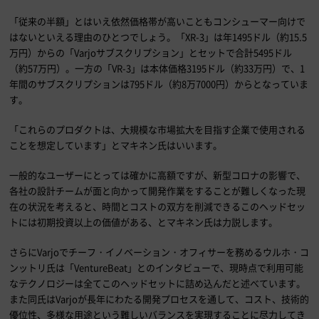
「従来の半額」とはいえ依然価格帯が高いこともコンシューマー向けで
はないといえる理由のひとつでしょう。「XR-3」は年1495ドル（約15.5
万円）からの「Varjoサブスクリプション」とセットで合計5495ドル
（約57万円）。一方の「VR-3」は本体価格3195ドル（約33万円）で、1
年間のサブスクリプションは795ドル（約8万7000円）からとなっていま
す。
「これらのプロダクトは、大規模な市場拡大を目指す企業で使用される
ことを想定しています」とマキネン氏はいいます。
一般的なユーザーにとっては確かに高額ですが、新型コロナの影響で、
各社の設計チームが面と向かって開発作業をすることが難しくなった現
在の状況を考えると、時間とコストの双方を削減できるこのヘッドセッ
トには初期投資以上の価値がある、とマキネン氏は力説します。
さらにVarjoでチーフ・イノベーション・オフィサーを務めるウルホ・コ
ンットリ氏は「VentureBeat」とのインタビューで、現時点で利用可能
なテクノロジーは全てこのヘッドセットに詰め込んだと述べています。
また同氏はVarjoが長年にわたる開発プロセスを通して、コスト、技術的
優位性、多様な用途という難しいバランスを実現することに尽力してき