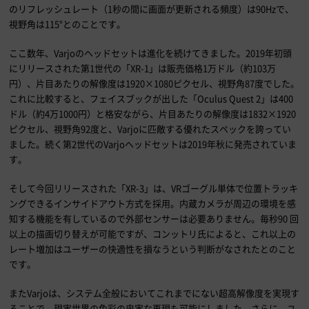
のリフレッシュレート（1秒の間に画面が更新される頻度）は90Hzで、
視野角は115°とのことです。
ここ数年、Varjoのヘッドセットは進化を続けてきました。2019年初頭
にリリースされた第1世代の「XR-1」は販売価格1万ドル（約103万
円）、片目あたりの解像度は1920×1080ピクセル、視野角87度でした。
これに比較すると、フェイスブックが出した「Oculus Quest 2」は400
ドル（約4万1000円）と格安ながら、片目あたりの解像度は1832×1920
ピクセル、視野角92度と、Varjoに匹敵する優れたスペックを誇ってい
ました。続く第2世代のVarjoヘッドセットは2019年秋に発売されていま
す。
そして今回リリースされた「XR-3」は、VRゴーグル単体で位置トラッキ
ングできるインサイドアウト方式を採用。内蔵カメラが周辺の環境を感
知する機能を有しているので外部センサーは必要ありません。毎秒90 回
以上の描画切り替えが可能ですが、コンットリ氏によると、これ以上の
レート増加はユーザーの快適性を損なうという判断がなされたとのこと
です。
またVarjoは、システム全般においてこれまでにない超高解像度を実現す
ることで、現実世界の色彩の忠実な再現も可能にしました。さらに、ユ