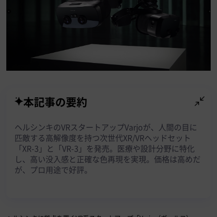
本記事の要約
ヘルシンキのVRスタートアップVarjoが、人間の目に
匹敵する高解像度を持つ次世代XR/VRヘッドセット
「XR-3」と「VR-3」を発売。医療や設計分野に特化
し、高い没入感と正確な色再現を実現。価格は高めだ
が、プロ用途で好評。