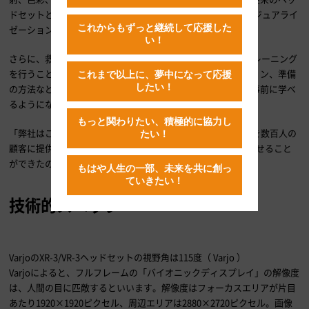
ドセットとは比べもにならないほど、鮮明に再現できる3Dビジュアライ
これからもずっと継続して応援した
ゼーションを作成することができます。
い！
さらに、救急隊員や外科医であれば、没入型のVRを使ってトレーニング
を行うことで、治療に必要なチームワーク、コミュニケーション、準備
これまで以上に、夢中になって応援
したい！
の方法などを学び、あらゆる緊急事態に対応できるスキルを事前に学べ
るようになります。
もっと関わりたい、積極的に協力し
「弊社はこれまでに第1世代と第2世代のVR/MRヘッドセットを数百人の
たい！
顧客に提供してきました。そしてついに第3世代をデビューさせること
ができたのです」とマキネン氏は語ります。
もはや人生の一部、未来を共に創っ
ていきたい！
技術的スペック
VarjoのXR-3/VR-3ヘッドセットの視野角は115度（ Varjo ）
Varjoによると、フルフレームの「バイオニックディスプレイ」の解像度
は、人間の目に匹敵するといいます。解像度はフォーカスエリアが片目
あたり1920×1920ピクセル、周辺エリアは2880×2720ピクセル。画像