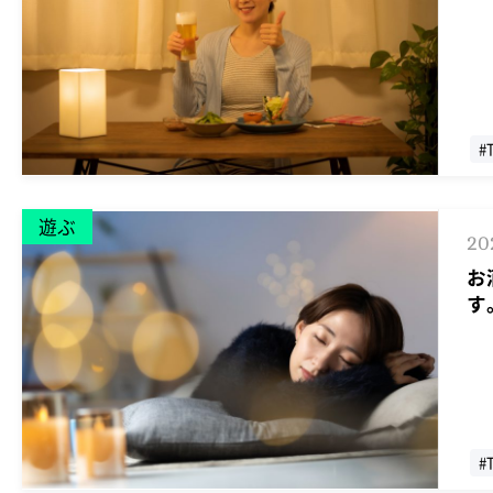
#
遊ぶ
20
お
す
#