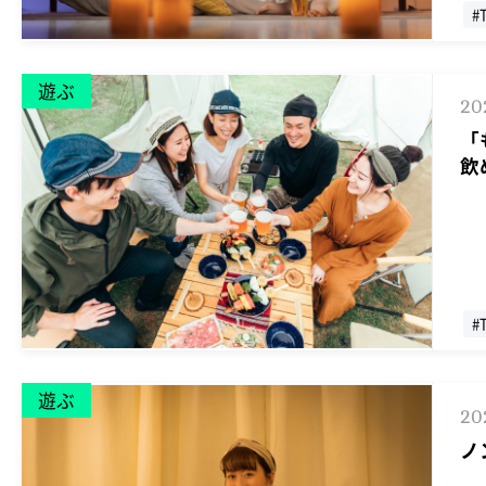
#
遊ぶ
20
「
飲
#
遊ぶ
20
ノ