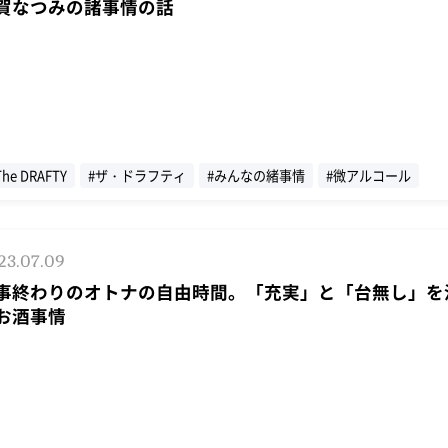
賀なつみの諸事情の話
The DRAFTY
#ザ・ドラフティ
#みんなの緒事情
#微アルコール
23.07.09
事終わりのオトナの自由時間。「充実」と「台無し」を
お酒事情