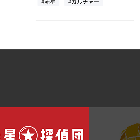
#赤星
#カルチャー