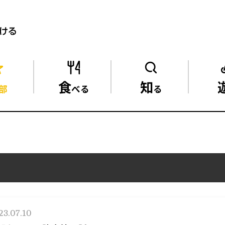
食
知
部
べる
る
23.07.10