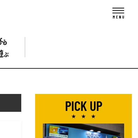
遊
ぶ
PICK UP
★ ★ ★