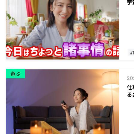
宇
#
遊ぶ
20
仕
る