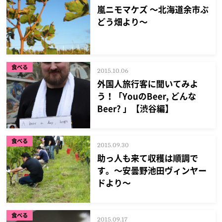
嵐ニモマケズ ～北海道余市ぶ
どう畑より～
食べる
2015.10.06
外国人旅行客に聞いてみよ
う！「YouのBeer, どんな
Beer? 」【渋谷編】
食べる
2015.09.30
助っ人も来て収穫は順調で
す。～安曇野池田ヴィンヤー
ドより～
食べる
2015.09.17