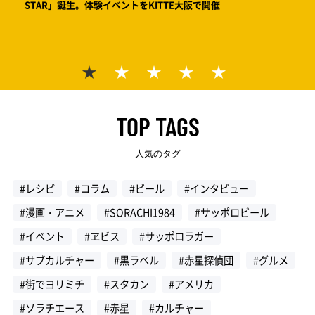
STAR」誕生。体験イベントをKITTE大阪で開催
絵で見
サッポ
ワー
TOP TAGS
人気のタグ
#レシピ
#コラム
#ビール
#インタビュー
#漫画・アニメ
#SORACHI1984
#サッポロビール
#イベント
#ヱビス
#サッポロラガー
#サブカルチャー
#黒ラベル
#赤星探偵団
#グルメ
#街でヨリミチ
#スタカン
#アメリカ
#ソラチエース
#赤星
#カルチャー