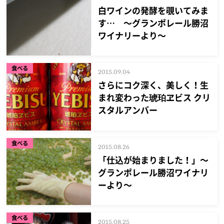
白ワインの発酵を覗いてみま
す… ～グランポレール勝沼
ワイナリーより～
食べる
2015.09.04
さらにコク深く、美しく！生
まれ変わった琥珀ヱビス クリ
スタルアンバー
食べる
2015.08.26
「仕込が始まりました！」～
グランポレール勝沼ワイナリ
ーより～
食べる
2015.08.25