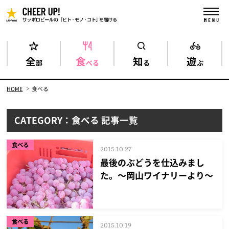
全
食
知
遊
部
べる
る
ぶ
HOME
食べる
CATEGORY：食べる 記事一覧
食べる
2015.10.27
最後のぶどうを仕込みまし
た。～岡山ワイナリーより～
食べる
2015.10.19