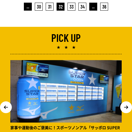
...
30
31
32
33
34
...
36
PICK UP
★ ★ ★
家事や運動後のご褒美に！スポーツノンアル「サッポロ SUPER