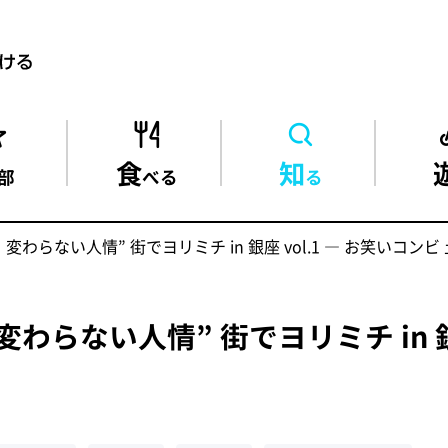
食
知
部
べる
る
わらない人情” 街でヨリミチ in 銀座 vol.1 ― お笑いコンビ
らない人情” 街でヨリミチ in 銀座