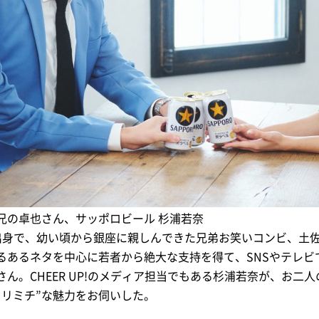
兄の卓也さん、サッポロビール 杉浦若奈
出身で、幼い頃から銀座に親しんできた兄弟お笑いコンビ、土
るあるネタを中心に若者から絶大な支持を得て、SNSやテレビ
ん。CHEER UP!のメディア担当でもある杉浦若奈が、お二
ヨリミチ”な魅力をお伺いした。