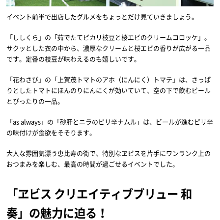
イベント前半で出店したグルメをちょっとだけ見ていきましょう。
「ししくら」の「茹でたてピカリ枝豆と桜エビのクリームコロッケ」。
サクッとした衣の中から、濃厚なクリームと桜エビの香りが広がる一品
です。定番の枝豆が味わえるのも嬉しいです。
「花わさび」の「上賀茂トマトのアホ（にんにく）トマテ」は、さっぱ
りとしたトマトにほんのりにんにくが効いていて、空の下で飲むビール
とぴったりの一品。
「as always」の「砂肝とニラのピリ辛ナムル」は、ビールが進むピリ辛
の味付けが食欲をそそります。
大人な雰囲気漂う恵比寿の街で、特別なヱビスを片手にワンランク上の
おつまみを楽しむ、最高の時間が過ごせるイベントでした。
「ヱビス クリエイティブブリュー 和
奏」の魅力に迫る！