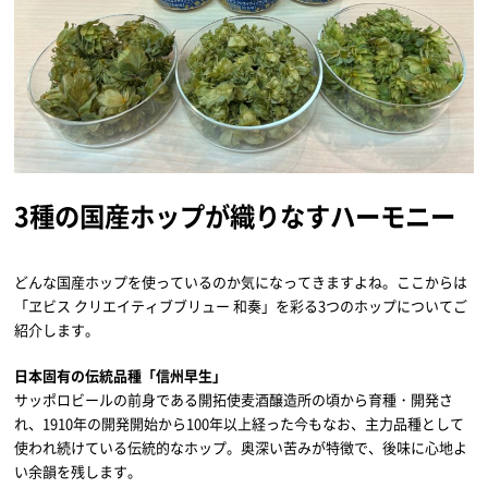
3
種の国産ホップが織りなすハーモニー
どんな国産ホップを使っているのか気になってきますよね。ここからは
「ヱビス クリエイティブブリュー 和奏」を彩る3つのホップについてご
紹介します。
日本固有の伝統品種「信州早生」
サッポロビールの前身である開拓使麦酒醸造所の頃から育種・開発さ
れ、1910年の開発開始から100年以上経った今もなお、主力品種として
使われ続けている伝統的なホップ。奥深い苦みが特徴で、後味に心地よ
い余韻を残します。