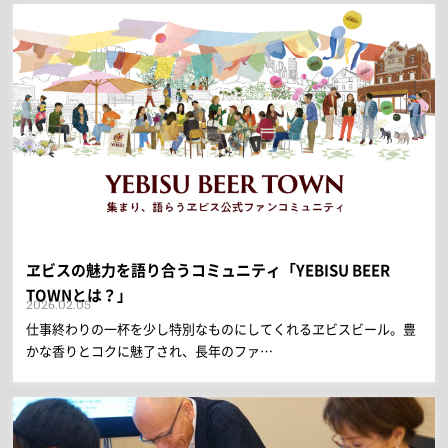
ヱビスの魅力を語り合うコミュニティ「YEBISU BEER
TOWNとは？」
2026.02.05
仕事終わりの一杯を少し特別なものにしてくれるヱビスビール。豊
かな香りとコクに魅了され、長年のファ…