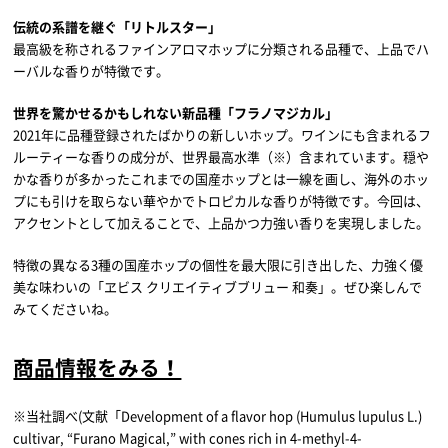
伝統の系譜を継ぐ「リトルスター」
最高級を称されるファインアロマホップに分類される品種で、上品でハ
ーバルな香りが特徴です。
世界を驚かせるかもしれない新品種「フラノマジカル」
2021年に品種登録されたばかりの新しいホップ。ワインにも含まれるフ
ルーティーな香りの成分が、世界最高水準（※）含まれています。穏や
かな香りが多かったこれまでの国産ホップとは一線を画し、海外のホッ
プにも引けを取らない華やかでトロピカルな香りが特徴です。今回は、
アクセントとして加えることで、上品かつ力強い香りを実現しました。
特徴の異なる3種の国産ホップの個性を最大限に引き出した、力強く優
美な味わいの「ヱビス クリエイティブブリュー 和奏」。ぜひ楽しんで
みてくださいね。
商品情報をみる！
※当社調べ(文献「Development of a flavor hop (Humulus lupulus L.)
cultivar, “Furano Magical,” with cones rich in 4-methyl-4-