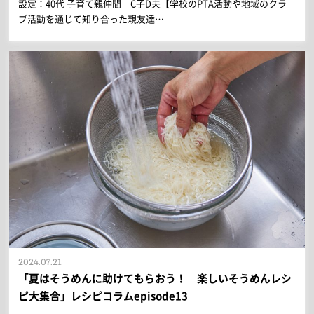
設定：40代 子育て親仲間 C子D夫【学校のPTA活動や地域のクラ
ブ活動を通じて知り合った親友達…
2024.07.21
「夏はそうめんに助けてもらおう！ 楽しいそうめんレシ
ピ大集合」レシピコラムepisode13