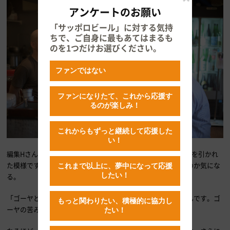
アンケートのお願い
「サッポロビール」に対する気持
ちで、ご自身に最もあてはまるも
のを1つだけお選びください。
ファンではない
ファンになりたて、これから応援す
るのが楽しみ！
これからもずっと継続して応援した
い！
編集Hさんは、品書きにあった、ゴーヤの佃煮という一品に気を引かれ
た模様です。たしかに、これはいったい、どういったものなのか気にな
これまで以上に、夢中になって応援
したい！
る。
「ゴーヤとじゃことかつお節とゴマを混ぜて、甘く煮てあるんです。ゴ
もっと関わりたい、積極的に協力し
ーヤの苦みもあまり感じませんよ」
たい！