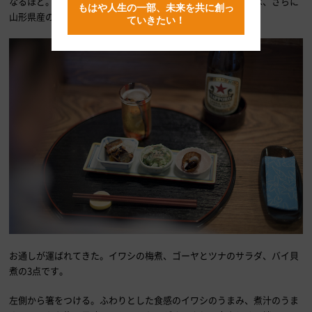
なるほど。酒のつまみに、実にうまそうな品ですな。私たちは、さらに
もはや人生の一部、未来を共に創っ
山形県産のダダ茶豆を注文いたしました。
ていきたい！
お通しが運ばれてきた。イワシの梅煮、ゴーヤとツナのサラダ、バイ貝
煮の3点です。
左側から箸をつける。ふわりとした食感のイワシのうまみ、煮汁のうま