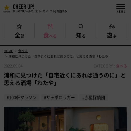
全
食
知
遊
部
べる
る
ぶ
HOME
食べる
浦和に見つけた「自宅近くにあれば通うのに」と思える酒場「わたや」
2022.09.04
CATEGORY :
食べる
浦和に見つけた「自宅近くにあれば通うのに」と
思える酒場「わたや」
#100軒マラソン
#サッポロラガー
#赤星探偵団