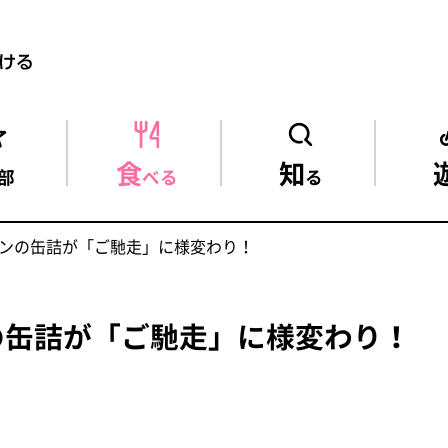
食
知
部
べる
る
ンの缶詰が「ご馳走」に様変わり！
の缶詰が「ご馳走」に様変わり！