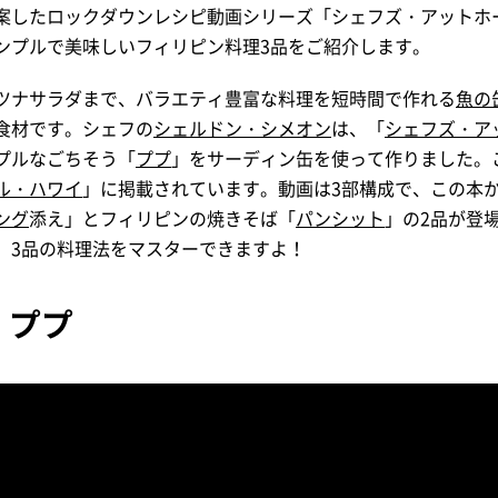
案したロックダウンレシピ動画シリーズ「シェフズ・アットホ
ンプルで美味しいフィリピン料理3品をご紹介します。
ツナサラダまで、バラエティ豊富な料理を短時間で作れる
魚の
食材です。シェフの
シェルドン・シメオン
は、「
シェフズ・ア
プルなごちそう「
ププ
」をサーディン缶を使って作りました。
ル・ハワイ
」に掲載されています。動画は3部構成で、この本
ング
添え」とフィリピンの焼きそば「
パンシット
」の2品が登
、3品の料理法をマスターできますよ！
・ププ