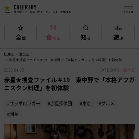
全
食
知
遊
部
べる
る
ぶ
HOME
食べる
赤星★捜査ファイル＃19 東中野で「本格アフガニスタン料理」を初体験
2020.04.03
CATEGORY :
食べる
赤星★捜査ファイル＃19 東中野で「本格アフガ
ニスタン料理」を初体験
#サッポロラガー
#赤星探偵団
#東京
#グルメ
#団長