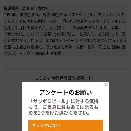
片瀬那奈（かたせ・なな）
1981年、東京生まれ。高校1年生の頃にスカウトされ、ファッションモ
デルとしての活動を開始。99年、「旭化成水着キャンペーンモデル」に
起用され注目を集めると、女性誌『JJ』の専属モデルとなる。同年、
『美少女H2』(フジテレビ系)で女優デビューを果たす。2001年には、当
時19歳ながら、松下電工のCMキャンペーン「きれいなおねえさん」の3
代目に抜擢され話題に。その後はモデル・女優・歌手・司会と活動の幅
を広げ、ドラマ・映画の出演多数。
こちらは“赤星探偵団”の記事です。
アンケートのお願い
この記事を読む
「サッポロビール」に対する気持
ちで、ご自身に最もあてはまるも
のを1つだけお選びください。
ファンではない