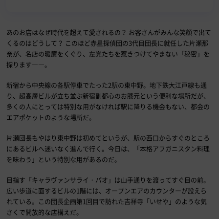
あのお店はなぜ時代を超えて愛されるの？ お客さんがみんな笑顔で出て
くるのはどうして？ このほど赤星探偵団の3代目団長に就任した片瀬那
奈が、名店の暖簾をくぐり、左党たちを惹きつけてやまない「秘密」を
探ります――。
新宿から中央線の各駅停車でたった2駅の東中野。地下鉄大江戸線も通
り、超高層ビルが立ち並ぶ新宿副都心のお膝元という便利な場所だが、
多くの人にとっては特別な用がなければ駅に降りる機会もない、都会の
エアポケットのような場所だ。
片瀬団長もやはり東中野は初めてというが、駅の西口からすぐのところ
にあるビルへ迷いなく進んで行く。今日は、「本格アフガニスタン料理
を味わう」という特別な用があるのだ。
目指す「キャラヴァンサライ・パオ」は山手通りを渡ってすぐ目の前。
広い歩道に面するビルの1階には、オープンエアのカウンターが設えら
れている。この団長企画第1回目で訪れた吉祥寺「いせや」のような気
さくで開放的な店構えだ。