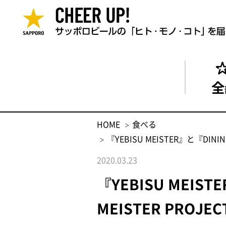
全
HOME
食べる
『YEBISU MEISTER』と『D
2020.03.23
『YEBISU MEIS
MEISTER PR