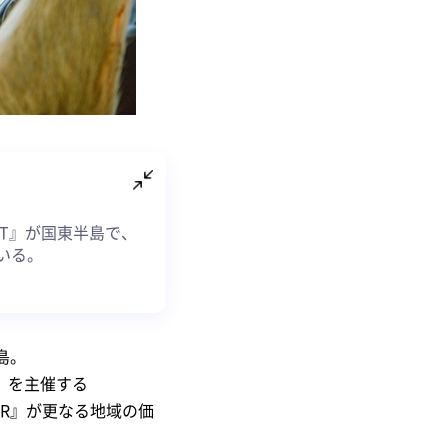
OJECT』が国東半島で、
いる。
島。
T』を主催する
STER』が更なる地域の価