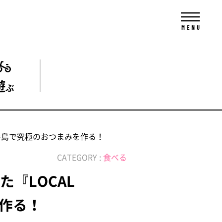
遊
ぶ
』が国東半島で究極のおつまみを作る！
CATEGORY :
食べる
げた『LOCAL
を作る！