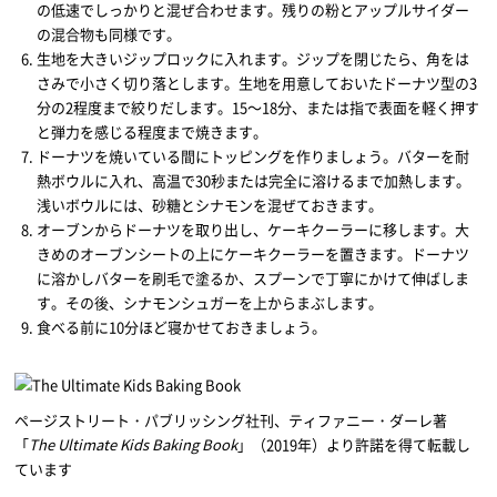
の低速でしっかりと混ぜ合わせます。残りの粉とアップルサイダー
の混合物も同様です。
生地を大きいジップロックに入れます。ジップを閉じたら、角をは
さみで小さく切り落とします。生地を用意しておいたドーナツ型の3
分の2程度まで絞りだします。15～18分、または指で表面を軽く押す
と弾力を感じる程度まで焼きます。
ドーナツを焼いている間にトッピングを作りましょう。バターを耐
熱ボウルに入れ、高温で30秒または完全に溶けるまで加熱します。
浅いボウルには、砂糖とシナモンを混ぜておきます。
オーブンからドーナツを取り出し、ケーキクーラーに移します。大
きめのオーブンシートの上にケーキクーラーを置きます。ドーナツ
に溶かしバターを刷毛で塗るか、スプーンで丁寧にかけて伸ばしま
す。その後、シナモンシュガーを上からまぶします。
食べる前に10分ほど寝かせておきましょう。
ページストリート・パブリッシング社刊、ティファニー・ダーレ著
「
The Ultimate Kids Baking Book
」（2019年）より許諾を得て転載し
ています