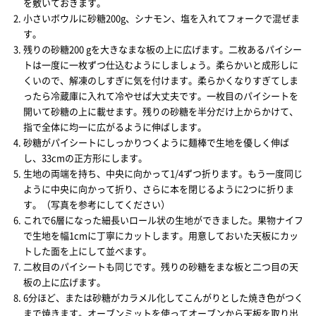
を敷いておきます。
小さいボウルに砂糖200g、シナモン、塩を入れてフォークで混ぜま
す。
残りの砂糖200 gを大きなまな板の上に広げます。二枚あるパイシー
トは一度に一枚ずつ仕込むようにしましょう。柔らかいと成形しに
くいので、解凍のしすぎに気を付けます。柔らかくなりすぎてしま
ったら冷蔵庫に入れて冷やせば大丈夫です。一枚目のパイシートを
開いて砂糖の上に載せます。残りの砂糖を半分だけ上からかけて、
指で全体に均一に広がるように伸ばします。
砂糖がパイシートにしっかりつくように麺棒で生地を優しく伸ば
し、33cmの正方形にします。
生地の両端を持ち、中央に向かって1/4ずつ折ります。もう一度同じ
ように中央に向かって折り、さらに本を閉じるように2つに折りま
す。（写真を参考にしてください）
これで6層になった細長いロール状の生地ができました。果物ナイフ
で生地を幅1cmに丁寧にカットします。用意しておいた天板にカッ
トした面を上にして並べます。
二枚目のパイシートも同じです。残りの砂糖をまな板と二つ目の天
板の上に広げます。
6分ほど、または砂糖がカラメル化してこんがりとした焼き色がつく
まで焼きます。オーブンミットを使ってオーブンから天板を取り出