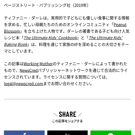
ページストリート・パブリッシング社（2019年）
ティファニー・ダーレは、実用的で子どもにも優しい食事に関する情報
を求める、忙しい母親たちのためのオンラインコミュニティ「
Peanut
Blossom
」を立ち上げた人物です。ダーレの著書である子ども向け人気
レシピ本「
The Ultimate Kids’ Cookbook
」と「
The Ultimate Kids’
Baking Book
」は、料理を通じて家族の絆を深めることの大切さをテー
マとしています。
この記事は
Working Mother
のティファニー・ダーレによって書かれた
もので、
NewsCred
パブリッシャーネットワークを通じて合法的にライ
センスされています。ライセンスに関する質問については、
legal@newscred.com
までお問い合わせください。