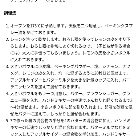
調理法
オーブンを175℃に予熱します。天板を二つ用意し、ベーキングスプ
レー油をかけておきます。
レモンを洗って乾かします。おろし器を使ってレモンの皮をすり下
ろします。おろし器は非常によく切れるので、（子どもが作る場合
には）大人に手伝ってもらいましょう。レモンの皮を小さいボウル
に入れておきます。
大きいボウルに小麦粉、ベーキングパウダー、塩、シナモン、ナツ
メグ、レモンの皮を入れ、均一に混ざるように30秒ほど混ぜます。
アップルサイダーとバターミルクを大きな計量カップに入れ、バニ
ラエッセンスを加えて混ぜておきます。
大きいボウルをもう一つ用意し、バター、ブラウンシュガー、グラ
ニュー糖を入れ、ハンドミキサーの中速でふんわりと軽くなるまで3
～4分混ぜます。小さいボウルに卵を割り入れます。卵液を砂糖を混
ぜたバターに加えて、しっかりと混ぜ合わせます。
3で作った粉の混合物の半分を4のバターの混合物に加え、ハンドミ
キサーの低速でしっかりと混ぜ合わせます。バターミルクなどをミ
ックスしたアップルサイダーの混合物を半分加え、ハンドミキサー