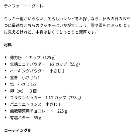
ティファニー・ダーレ
クッキー型がいらない、冬らしいレシピをお探しなら、休みの日のおや
つに最適なこちらのクッキーはいかがでしょう。雪や霜をかぶったよう
に見えるけれど、中身は甘くてしっとりと濃厚です。
材料
薄力粉 1 カップ（125 g）
無糖ココアパウダー 1⁄2 カップ（55 g）
ベーキングパウダー 小さじ
1
重曹 小さじ1/4
塩 小さじ
1/2
卵（大） 3 個
ブラウンシュガー 1 1⁄2 カップ（338 g）
バニラエッセンス 小さじ 1
無糖製菓用チョコレート 225 g
有塩バター 55 g
コーティング用