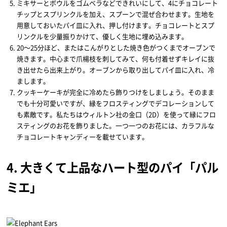
ミキサーとボウルをゴムベラなどできれいにして、4にチョコレート
チップとスプリンクルを加え、スプーンで混ぜ合わせます。生地を
用意しておいたパイ皿に入れ、押し付けます。チョコレートとスプ
リンクルを少量振りかけて、優しく生地に埋め込みます。
20～25分ほど、またはこんがりとした焼き色がつくまでオーブンで
焼きます。中心まで爪楊枝を刺してみて、何も付着せずキレイに抜
き出せたら出来上がり。オーブンから取り出してパイ皿に入れ、冷
まします。
クッキーケーキが完全に冷めたら飾りつけをしましょう。そのまま
でも十分可愛いですが、縁をフロスティングでデコレーションして
も素敵です。私たちはウィルトン社の金口（2D）を使って縁にフロ
スティングのお花を飾りました。一つ一つのお花には、カラフルな
チョコレートキャンディーを載せています。
4. 大きくて上品なハート型のパイ「パル
ミエ」