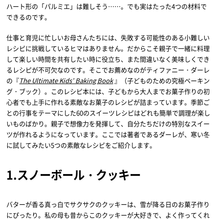
ハート形の「パルミエ」は難しそう……。でも実はたった4つの材料で
できるのです。
仕事と育児に忙しいお母さんたちには、失敗する可能性のある小難しい
レシピに挑戦しているヒマはありません。だからこそ親子で一緒に料理
して楽しい時間を共有したい時に役立ち、また間違いなく美味しくでき
るレシピが不可欠なのです。そこでお薦めなのがティファニー・ダーレ
の『
The Ultimate Kids’ Baking Book
』（子どものための究極ベーキン
グ・ブック）。このレシピ本には、子どもから大人までお菓子作りの初
心者でも上手に作れる素敵なお菓子のレシピが詰まっています。季節ご
との行事をテーマにした60のスイーツレシピはどれも簡単で調理が楽し
いものばかり。親子で想像力を発揮して、自分たちだけの特別なスイー
ツが作れるようになっています。ここでは著者であるダーレが、寒い冬
に試してみたい5つの素敵なレシピをご紹介します。
1.スノーボール・クッキー
バターが香る真っ白でサクサクのクッキーは、雪が降る日のお菓子作り
にぴったり。私の母も昔からこのクッキーが大好きで、よく作ってくれ