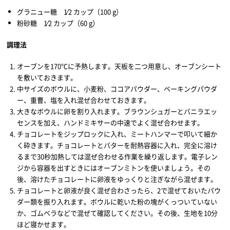
グラニュー糖 1⁄2 カップ（100 g）
粉砂糖 1⁄2 カップ（60 g）
調理法
オーブンを170℃に予熱します。天板を二つ用意し、オーブンシート
を敷いておきます。
中サイズのボウルに、小麦粉、ココアパウダー、ベーキングパウダ
ー、重曹、塩を入れ混ぜ合わせておきます。
大きなボウルに卵を割り入れます。ブラウンシュガーとバニラエッ
センスを加え、ハンドミキサーの中速でよく混ぜ合わせます。
チョコレートをジップロックに入れ、ミートハンマーで叩いて細か
く砕きます。チョコレートとバターを耐熱容器に入れ、完全に溶け
るまで30秒加熱しては混ぜ合わせる作業を繰り返します。電子レン
ジから容器を出すときにはオーブンミトンを使いましょう。その
後、溶けたチョコレートに卵液をゆっくりと注ぎながら混ぜます。
チョコレートと卵液が良く混ぜ合わさったら、2で混ぜておいたパウ
ダー類を振り入れます。ボウルに乾いた粉の塊がくっついていない
か、ゴムベラなどで混ぜて確認してください。その後、生地を10分
ほど寝かせます。