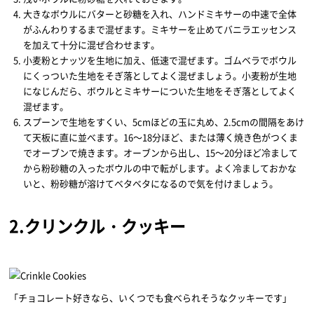
大きなボウルにバターと砂糖を入れ、ハンドミキサーの中速で全体
がふんわりするまで混ぜます。ミキサーを止めてバニラエッセンス
を加えて十分に混ぜ合わせます。
小麦粉とナッツを生地に加え、低速で混ぜます。ゴムベラでボウル
にくっついた生地をそぎ落としてよく混ぜましょう。小麦粉が生地
になじんだら、ボウルとミキサーについた生地をそぎ落としてよく
混ぜます。
スプーンで生地をすくい、5cmほどの玉に丸め、2.5cmの間隔をあけ
て天板に直に並べます。16～18分ほど、または薄く焼き色がつくま
でオーブンで焼きます。オーブンから出し、15～20分ほど冷まして
から粉砂糖の入ったボウルの中で転がします。よく冷ましておかな
いと、粉砂糖が溶けてベタベタになるので気を付けましょう。
2.クリンクル・クッキー
「チョコレート好きなら、いくつでも食べられそうなクッキーです」