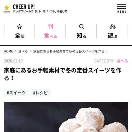
全
食
知
遊
部
べる
る
ぶ
HOME
食べる
家庭にあるお手軽素材で冬の定番スイーツを作る！
2020.02.19
CATEGORY :
食べる
家庭にあるお手軽素材で冬の定番スイーツを作
る！
#スイーツ
#レシピ