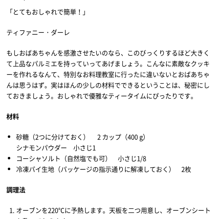
「とてもおしゃれで簡単！」
ティファニー・ダーレ
もしおばあちゃんを感激させたいのなら、このびっくりするほど大きく
て上品なパルミエを持っていってあげましょう。こんなに素敵なクッキ
ーを作れるなんて、特別なお料理教室に行ったに違いないとおばあちゃ
んは思うはず。実はほんの少しの材料でできるということは、秘密にし
ておきましょう。おしゃれで優雅なティータイムにぴったりです。
材料
砂糖（2つに分けておく） 2 カップ（400 g）
シナモンパウダー 小さじ1
コーシャソルト（自然塩でも可） 小さじ1/8
冷凍パイ生地（パッケージの指示通りに解凍しておく） 2枚
調理法
オーブンを220℃に予熱します。天板を二つ用意し、オーブンシート