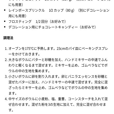
にも用意）
レインボースプリンクル 1⁄2 カップ（80 g）（別にデコレーション
用にも用意）
フロスティング 1/2 回分（お好みで）
デコレーション用にチョコレートキャンディー（お好みで）
調理法
オーブンを175℃に予熱します。23cmのパイ皿にベーキングスプレ
ーをかけておきます。
大きなボウルにバターと砂糖を加え、ハンドミキサーの中速でふん
わりと軽くなるまで混ぜます。ミキサーを止め、ゴムベラなどでボ
ウルの中の生地を集めます。
小さいボウルに卵を割り入れます。卵とバニラエッセンスを砂糖と
混ぜたバターに加え、ハンドミキサーの中速で混ぜます。完全に混
ざったらミキサーを止め、ゴムベラなどでボウルの中の生地を集め
ます。
中サイズのボウルに小麦粉、塩、重曹、コーンスターチを入れて混
ぜ合わせます。混ぜた粉を3の生地に加えて、完全に混ぜ合わせま
す。