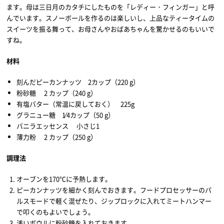
ます。母は三日月のカタチにしたものを「レディー・フィンガー」と呼
んでいます。スノーボールを作るのは楽しいし、上品なティータイムの
スイーツを振る舞って、お母さんやおばあちゃんを驚かせるのもいいで
すね。
材料
刻んだピーカンナッツ 2カップ（220 g）
粉砂糖 2 カップ（240 g）
有塩バター（常温に戻しておく） 225g
グラニュー糖 1⁄4カップ（50 g）
バニラエッセンス 小さじ1
薄力粉 2 カップ（250 g）
調理法
オーブンを170℃に予熱します。
ピーカンナッツを細かく刻んでおきます。フードプロセッサーのパ
ルスモードで軽く混ぜたり、ジップロックに入れてミートハンマー
で叩くのもよいでしょう。
浅いボウルに粉砂糖を入れておきます。