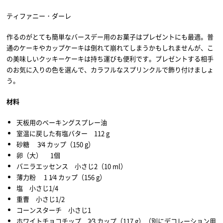
ティファニー・ダーレ
作るのがとても簡単なバースデー用のお菓子はプレゼントにも最適。普
通のケーキやカップケーキは倒れて崩れてしまうかもしれませんが、こ
の美味しいクッキーケーキは持ち運びも便利です。プレゼントする相手
のお気に入りの色を選んで、カラフルなスプリンクルで飾り付けましょ
う。
材料
天板用のベーキングスプレー油
室温に戻した有塩バター 112 g
砂糖 3⁄4 カップ（150 g）
卵（大） 1個
バニラエッセンス 小さじ2（10 ml）
薄力粉 1 1⁄4 カップ（156 g）
塩 小さじ1/4
重曹 小さじ1/2
コーンスターチ 小さじ1
ホワイトチョコチップ 2⁄3 カップ（117 g）（別にデコレーション用