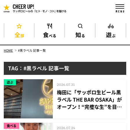
全
食
知
遊
部
べる
る
ぶ
HOME
#黒ラベル 記事一覧
TAG：#黒ラベル 記事一覧
遊ぶ
2026.07.31
梅田に「サッポロ生ビール黒
ラベル THE BAR OSAKA」が
オープン！“完璧な生”を目指
した黒ラベルで始める、大人
のためのビヤバー
食べる
2026.07.24