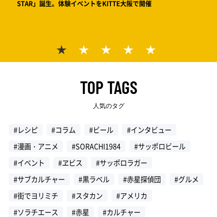
STAR」誕生。体験イベントをKITTE大阪で開催
絵で見
サッポ
ワー
TOP TAGS
人気のタグ
#レシピ
#コラム
#ビール
#インタビュー
#漫画・アニメ
#SORACHI1984
#サッポロビール
#イベント
#ヱビス
#サッポロラガー
#サブカルチャー
#黒ラベル
#赤星探偵団
#グルメ
#街でヨリミチ
#スタカン
#アメリカ
#ソラチエース
#赤星
#カルチャー