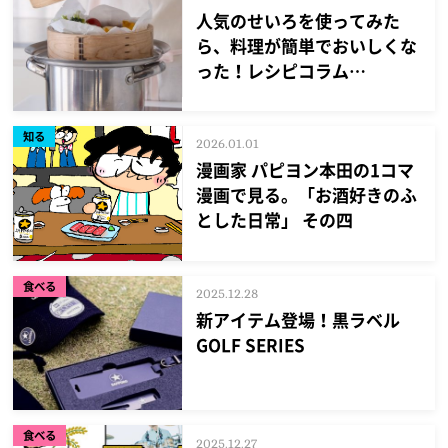
人気のせいろを使ってみた
ら、料理が簡単でおいしくな
った！レシピコラム
episode30
知る
2026.01.01
漫画家 パピヨン本田の1コマ
漫画で見る。「お酒好きのふ
とした日常」 その四
食べる
2025.12.28
新アイテム登場！黒ラベル
GOLF SERIES
食べる
2025.12.27