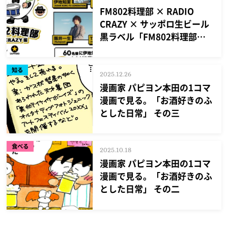
FM802料理部 × RADIO
CRAZY × サッポロ生ビール
黒ラベル「FM802料理部
RADIO CRAZY編」開催決
定！2人のシェフが開発した
知る
レシピを公開！
2025.12.26
漫画家 パピヨン本田の1コマ
漫画で見る。「お酒好きのふ
とした日常」 その三
食べる
2025.10.18
漫画家 パピヨン本田の1コマ
漫画で見る。「お酒好きのふ
とした日常」 その二