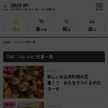
全
食
知
遊
部
べる
る
ぶ
HOME
#レシピ 記事一覧
TAG：#レシピ 記事一覧
食べる
2023.01.16
新しいお正月料理の定
番！？ おもちでつくるボロ
ネーゼ
食べる
2022.11.21