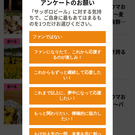
アンケートのお願い
ビール好きが推す、楽ウマお
「サッポロビール」に対する気持
ツマミ！「#推しツマ」～麦
ちで、ご自身に最もあてはまるも
とホップ＜黒＞と相性抜群レ
のを1つだけお選びください。
シピ！その③～
ファンではない
食べる
2022.07.20
盛夏の活力を示す、咲き誇る
ファンになりたて、これから応援す
るのが楽しみ！
黄色の大輪。
これからもずっと継続して応援した
い！
食べる
2022.07.19
これまで以上に、夢中になって応援
ビール好きが推す、楽ウマお
したい！
ツマミ！「#推しツマ」～パ
ンものレシピ／第2弾～
もっと関わりたい、積極的に協力し
たい！
もはや人生の一部、未来を共に創っ