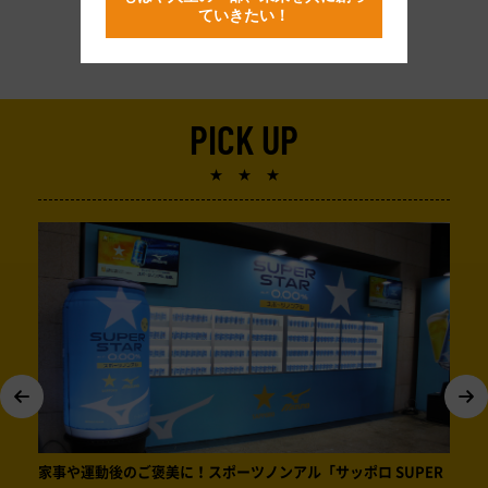
ていきたい！
...
3
4
5
6
7
...
11
PICK UP
★ ★ ★
家事や運動後のご褒美に！スポーツノンアル「サッポロ SUPER