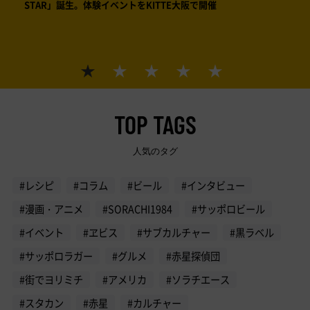
STAR」誕生。体験イベントをKITTE大阪で開催
絵で見
サッポ
ワー
TOP TAGS
人気のタグ
#レシピ
#コラム
#ビール
#インタビュー
#漫画・アニメ
#SORACHI1984
#サッポロビール
#イベント
#ヱビス
#サブカルチャー
#黒ラベル
#サッポロラガー
#グルメ
#赤星探偵団
#街でヨリミチ
#アメリカ
#ソラチエース
#スタカン
#赤星
#カルチャー