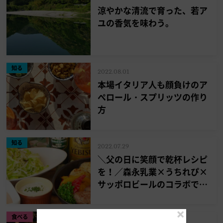
涼やかな清流で育った、若ア
ユの香気を味わう。
知る
2022.08.01
本場イタリア人も顔負けのア
ぺロール・スプリッツの作り
方
知る
2022.07.29
＼父の日に笑顔で乾杯レシピ
を！／森永乳業×うちれぴ×
サッポロビールのコラボでオ
ンライン料理教室、父の日に
特別開催！！【後編】
食べる
2022.07.26