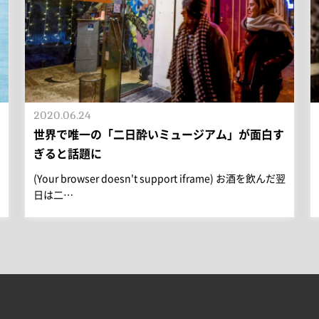
2020.06.24
世界で唯一の「二日酔いミュージアム」が面白す
ぎると話題に
(Your browser doesn't support iframe) お酒を飲んだ翌
日は二…