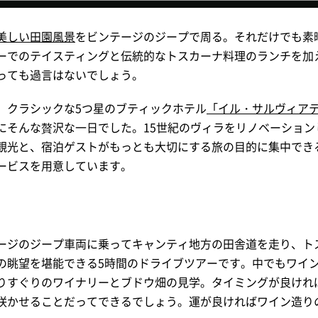
美しい田園風景
をビンテージのジープで周る。それだけでも素
ーでのテイスティングと伝統的なトスカーナ料理のランチを加
っても過言はないでしょう。
、クラシックな5つ星のブティックホテル
「イル・サルヴィア
にそんな贅沢な一日でした。15世紀のヴィラをリノベーション
観光と、宿泊ゲストがもっとも大切にする旅の目的に集中でき
ービスを用意しています。
ージのジープ車両に乗ってキャンティ地方の田舎道を走り、ト
の眺望を堪能できる5時間のドライブツアーです。中でもワイ
りすぐりのワイナリーとブドウ畑の見学。タイミングが良けれ
咲かせることだってできるでしょう。運が良ければワイン造り