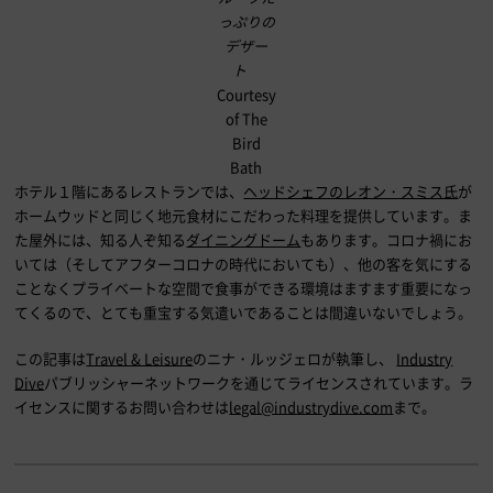
っぷりの
デザー
ト
Courtesy
of The
Bird
Bath
ホテル１階にあるレストランでは、
ヘッドシェフのレオン・スミス氏
が
ホームウッドと同じく地元食材にこだわった料理を提供しています。ま
た屋外には、知る人ぞ知る
ダイニングドーム
もあります。コロナ禍にお
いては（そしてアフターコロナの時代においても）、他の客を気にする
ことなくプライベートな空間で食事ができる環境はますます重要になっ
てくるので、とても重宝する気遣いであることは間違いないでしょう。
この記事は
Travel & Leisure
のニナ・ルッジェロが執筆し、
Industry
Dive
パブリッシャーネットワークを通じてライセンスされています。ラ
イセンスに関するお問い合わせは
legal@industrydive.com
まで。