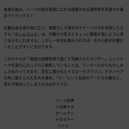
食事の後は、バースの街の周囲に広がる緑豊かな丘陵地帯を見渡すお風
呂でリラックス！
壮麗な並木道の奥に立つ、英国らしさ満点のマナーハウスを改装したホ
テル「
ホームウッド
」は、外観だけ見るとちょっと敷居が高いように感
じるかもしれません。しかし一歩足を踏み入れれば、その心配が杞憂だ
ったことがすぐに分かります。
このホテルが「英国の田園地帯で過ごす洗練されたホリデー」というテ
ーマを遊び心たっぷりに解釈していることは、ディテールからもひしひ
しと伝わってきます。芝生に置かれたイエローサブマリン、テディベア
の形に整えられた巨大な植木、“スー”という名前のプードルの像など、
思わず微笑んでしまうものばかりです。
バース南東
に位置する
ホームウッ
ドのマナー
ハウス