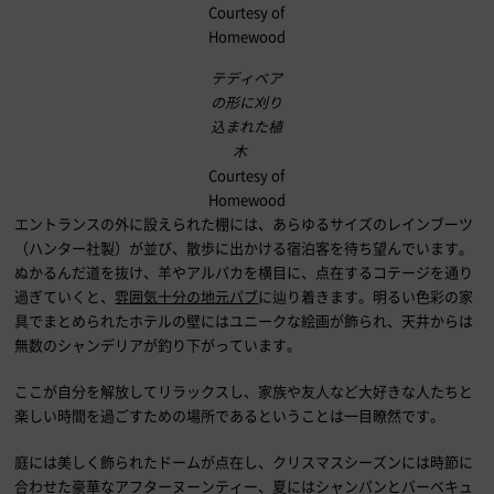
Courtesy of
Homewood
テディベア
の形に刈り
込まれた植
木
Courtesy of
Homewood
エントランスの外に設えられた棚には、あらゆるサイズのレインブーツ
（ハンター社製）が並び、散歩に出かける宿泊客を待ち望んでいます。
ぬかるんだ道を抜け、羊やアルパカを横目に、点在するコテージを通り
過ぎていくと、
雰囲気十分の地元パブ
に辿り着きます。明るい色彩の家
具でまとめられたホテルの壁にはユニークな絵画が飾られ、天井からは
無数のシャンデリアが釣り下がっています。
ここが自分を解放してリラックスし、家族や友人など大好きな人たちと
楽しい時間を過ごすための場所であるということは一目瞭然です。
庭には美しく飾られたドームが点在し、クリスマスシーズンには時節に
合わせた豪華なアフターヌーンティー、夏にはシャンパンとバーベキュ