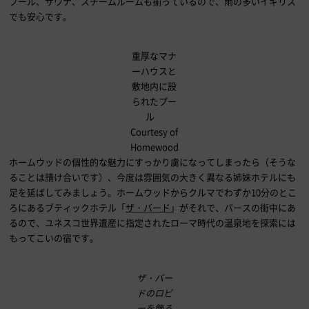
プール、サウナ、スチームルームも揃っているので、雨の多いイギリス
でも安心です。
重厚なマナ
ーハウスと
敷地内に設
られたプー
ル
Courtesy of
Homewood
ホームウッドの個性的な魅力にすっかり虜になってしまったら（そうな
ることは請け合いです）、今度は雰囲気の大きく異なる姉妹ホテルにも
足を延ばしてみましょう。ホームウッドからクルマでわずか10分のとこ
ろにあるブティックホテル「
ザ・バード
」がそれで、バースの街中にあ
るので、ユネスコ世界遺産に指定されたローマ時代の温泉地を探索には
もってこいの宿です。
ザ・バー
ドのロビ
ーを飾る