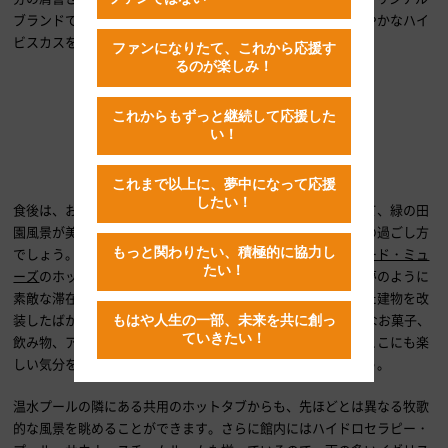
ブランドである「カレイドスコープ・ジン」に使われる色鮮やかなハイ
ビスカスをはじめとする植物もこの菜園で栽培しています。
ファンになりたて、これから応援す
るのが楽しみ！
庭に並んだ
これからもずっと継続して応援した
BBQドー
い！
ム
Courtesy of
これまで以上に、夢中になって応援
Homewood
したい！
食後は、お腹ごなしにプライベートのホットタブに身を沈めて、緑の田
園風景が美しい夕日に染められていく様子を眺めるのが最高の過ごし方
もっと関わりたい、積極的に協力し
でしょう。本館の
ホットタブ・スイート
や別館
マリングフォード・ミュ
たい！
ーズ
のホットタブ・ルームを予約すれば、イギリスで過ごす夢のように
素敵な滞在が実現できます。ロッジハウスとして使われていた建物を改
装したばかりの豪奢なミューズには10の部屋数があり、様々なお菓子、
もはや人生の一部、未来を共に創っ
ていきたい！
飲み物、アイスクリームで一杯の冷蔵庫が備えてあります。ここにも楽
しい気分を盛り上げるための気遣いが感じられることでしょう。
温水プールの隣にある共用のホットタブからも、先ほどとは異なる牧歌
的な風景を眺めることができます。さらに館内にはハイドロセラピー・