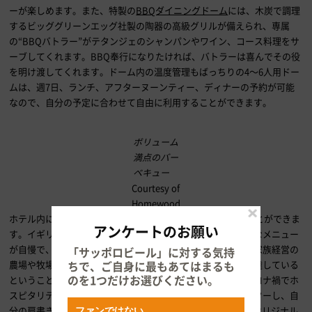
ーが楽しめます。また、特製の
BBQダイニングドーム
には、木炭で調理
するビッググリーンエッグ社製の陶器の高級グリルが備えられ、専属
の“BBQバトラー”がテタンジェのシャンパンやワイン、コース料理をサ
ーブしてくれます。BBQ奉行になりたければ、バトラーは喜んでその役
を明け渡してくれます。ドーム内の温度管理もばっちりの4～6人用ドー
ムは、週7日、ランチ、アフターヌーンティー、ディナーの予約が可能
なので、自分の予定に合わせて自由に利用することができます。
ボリューム
満点のバー
ベキュー
Courtesy of
Homewood
ホテル内にあるレストラン「
オリオ
」でもBBQをいただくことができま
アンケートのお願い
す。イギリス料理と地中海料理をフュージョンしたユニークなメニュー
が自慢で、外のパティオにはピザ窯もあります。近隣にある家族経営の
「サッポロビール」に対する気持
ちで、ご自身に最もあてはまるも
農場や牧場に加え、最近敷地内に増設した菜園から素材を調達している
のを1つだけお選びください。
ということです。
シェフのダレン・スティーブンス氏
は、コロナ禍でホ
スピタリティ業界が低迷する中、野菜やハーブの栽培をマスターし、自
分の肩書きに“庭師”と付け加えたほどです。また、ホテルのオリジナル
ファンではない