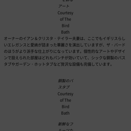
アート
Courtesy
of The
Bird
Bath
オーナーのイアン＆クリスタ・テイラー夫妻は、ここでもイギリスらし
いエレガンスと愛嬌が詰まった華麗さを演出していますが、ザ・バード
のほうがより派手な仕上がりになっています。個性的なアートやデザイ
ンで設えられた部屋はどれもパンチが効いていて、シックな銅製のバス
タブやガーデン・ホットタブなど贅沢な設備も完備しています。
銅製のバ
スタブ
Courtesy
of The
Bird
Bath
新鮮なフ
ルーツた