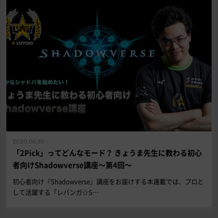
2020.06.30
「2Pick」ってどんなモード？ きょうま先生に教わる初心
者向けShadowverse講座～第4回～
初心者向け『Shadowverse』講座をお届けする本連載では、プロと
して活躍する「レバンガ☆S…