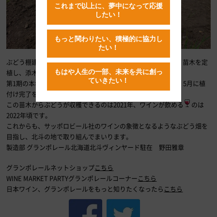
これまで以上に、夢中になって応援
したい！
もっと関わりたい、積極的に協力し
たい！
ぶどう棚建てと並行して、苗木の植付けも開始。植穴を掘り、苗木を定
もはや人生の一部、未来を共に創っ
植し、添木と苗木保護用のグローチューブを付けます。
ていきたい！
第1期の本年は2.3haにメルローとシャルドネを植付け予定で、5月に植
付け完了を目指し進めています。
この苗木からぶどうが収穫できるのは2021年、ワインが飲める
のは
2022年頃です。
これからも、サッポロビール社のワインの象徴となるようなぶどう畑を
目指し、北斗の地で取り組んでまいります。
製造部 グランポレール北海道北斗ヴィンヤード駐在 野田雅章
グランポレールネットショップ
こちら
WINE MARKET PARTYグランポレールコーナー
こちら
日本ワイン、グランポレールをもっと知りたくなったら
こちら