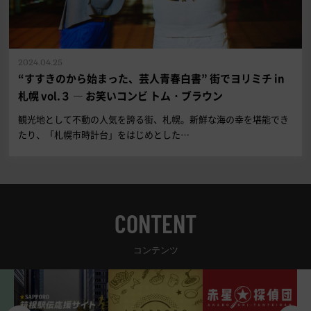
2024.04.25
“すすきのから始まった、芸人青春白書” 街でヨリミチ in
札幌 vol.３ ― お笑いコンビ トム・ブラウン
観光地として不動の人気を誇る街、札幌。新鮮な海の幸を堪能でき
たり、「札幌市時計台」をはじめとした…
CONTENT
コンテンツ