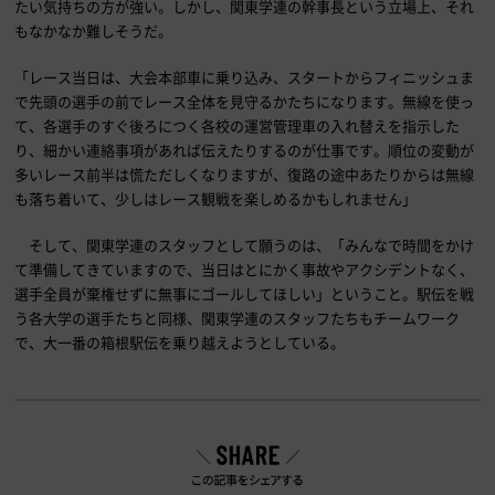
たい気持ちの方が強い。しかし、関東学連の幹事長という立場上、それ
もなかなか難しそうだ。
「レース当日は、大会本部車に乗り込み、スタートからフィニッシュま
で先頭の選手の前でレース全体を見守るかたちになります。無線を使っ
て、各選手のすぐ後ろにつく各校の運営管理車の入れ替えを指示した
り、細かい連絡事項があれば伝えたりするのが仕事です。順位の変動が
多いレース前半は慌ただしくなりますが、復路の途中あたりからは無線
も落ち着いて、少しはレース観戦を楽しめるかもしれません」
そして、関東学連のスタッフとして願うのは、「みんなで時間をかけ
て準備してきていますので、当日はとにかく事故やアクシデントなく、
選手全員が棄権せずに無事にゴールしてほしい」ということ。駅伝を戦
う各大学の選手たちと同様、関東学連のスタッフたちもチームワーク
で、大一番の箱根駅伝を乗り越えようとしている。