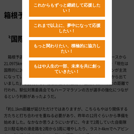
これからもずっと継続して応援した
い！
箱根予選会の距離を変更した背景
これまで以上に、夢中になって応援
したい！
〝国際基準〟のハーフマラソンに
もっと関わりたい、積極的に協力し
たい！
箱根予選会も今回から距離が変更され、前回までの20kmレースから
21.0975kmのハーフマラソンとなった。川崎さんはその意図を「現在は
もはや人生の一部、未来を共に創っ
国際的に20kmレースはあまり行われておらず、ハーフマラソンが主流
ていきたい！
になっている国際基準に合わせようという意見が3年ぐらい前から出て
いました」と説明する。箱根駅伝は10区間中7区間が21km以上の距離で
行われ、駅伝対策委員会でもハーフマラソンの方が選手の強化につなが
るという判断があったようだ。
「約1.1km距離が延びただけではありますが、こちらもやはり関係する
方たちと打ち合わせを重ねる必要があり、昨年の12月ぐらいから準備を
始めました。なかなか思うようにいかずに、今まで2周していた自衛隊
立川駐屯地の滑走路を2周から3周に増やしたり、ラスト4kmでヘアピン