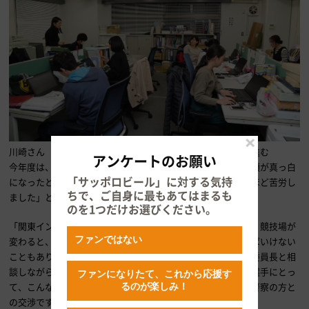
川崎さん（左）が中心になって箱根駅伝本番に向けて準備が進む
アンケートのお願い
今年度は、特に関東インカレと箱根予選会が終わった後、「頭が真っ白
「サッポロビール」に対する気持
になったというか、解放されたという気持ちが沸き上がったほど苦労し
ちで、ご自身に最もあてはまるも
ました」と川崎さんは振り返る。
のを1つだけお選びください。
「関東インカレは、今までとは違う相模原市での開催でした。競技場が
ファンではない
変わると、競技方法や規制方法など、いろいろと変えなければいけない
こともありますし、今回は関東学連の総務委員長や競技審判委員長と相
談しながら、ハーフマラソンのコース設定も行いました。『選手にとっ
ファンになりたて、これから応援す
て、こんなコースなら良いよね』という案はありましたが、警察の方と
るのが楽しみ！
の交渉ですべて採用とはなりませんでした」