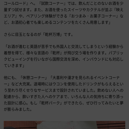
コールロード』へ。『試飲コーナー』では、飲んだことのないお酒を少
量ずつ試せます。また、お酒を使ったスイーツやカクテルが並ぶ『映え
エリア』や、ペアリング体験ができる『おつまみ・お菓子コーナー』な
ど、お酒初心者でも楽しめるコンテンツをたくさん用意します」
さらに目玉となるのが「乾杯万博」です。
「お酒が進むと英語が苦手でも外国人と交流してしまうという経験から
着想を得て、様々な言語の『乾杯』が飛び交う場を作ります。パブリッ
クビューイングを行いながら国際交流を深め、インバウンドにも対応し
ていきます」
他にも、「休憩コーナー」「大喜利や漫才を見られるイベントコーナ
ー」など大充実。退場時にはウコンを使用したドリンクがもらえるとい
う至れり尽くせりなサービスまで設計されていました。飲めない人への
配慮から、酔いすぎた人へのケアまで、いろんな人の気持ちに寄り添っ
た設計に感心。もし「乾杯パーク」ができたら、ぜひ行ってみたいと夢
が膨らみました。