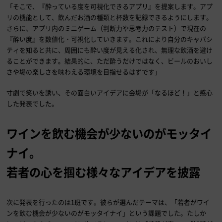
「そこで、『酔っている度を可視化できるアプリ』を提案します。アプ
リの機能として、飲んだお酒の種類と杯数を記録できるようにします。
さらに、アプリ内のミニゲーム（判断力や思考力のテスト）で現在の
『酔い度』を数値化・可視化していきます。これにより自分のキャパシ
ティを知ると共に、周囲にも酔い度が見える化され、無理な飲酒を避け
ることができます。結果的に、ただ酔うだけではなく、ビールのおいし
さや場の楽しさを味わえる環境を目指せるはずです」
寸劇で笑いを誘い、その面白いアイデアに会場が「なるほど！」と感心
した発表でした。
ワインを飲む機会が少ないのがモッタイ
ナイ。
若者の心を掴む様々なアイデアを披露
次に発表を行ったのは1班です。彼らが選んだテーマは、「若者がワイ
ンを飲む機会が少ないのがモッタイナイ」という課題でした。たしか