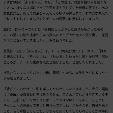
まずは5班の［ようちゃん］から。「この班は、お酒が強い人も強くな
い人も、様々な立場に立って物事を考えられていた自慢の班です。出た
意見に対し、あえて真逆を考えてみる様子が見られて、多角的な視点で
ブレストをしていました」とチームの洞察力に感心していました。
3班の［ほーりーさん］は「最初はしっかりした意見が多かったもの
の、お酒のお陰か途中からぶっ飛んだアイデアが次々と飛び出し、意見
が活発になっていきました」と振り返りました。
最後に、2班の［あみさん］は、チームの共感力にフォーカス。「誰か
の発言に対し、『それいいね』『わかる』といった共感力が非常に高い
ところが、チームの素敵な点だと感じました」と話してくれました。
社員からのフィードバックの後、岡部さんから、大学生たちにメッセー
ジが贈られました。
「皆さんのおかげで、私も楽しくやらせていただきました。今日の議論
に『正解』があるわけではありません。皆さんがこれから生きていく中
でも、正解っぽいものもあれば、そうではないものもあるでしょうし、
きっと本当の正解って無いと思うんですよね。だからこそ、自分が思う
こと、自分が信じることを、きちんと口にして伝えられることが大事に