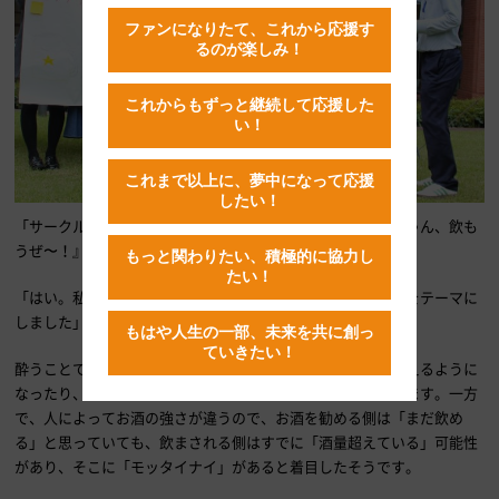
ファンになりたて、これから応援す
るのが楽しみ！
これからもずっと継続して応援した
い！
これまで以上に、夢中になって応援
したい！
「サークルの飲み会のワンシーンです。『全然飲んでねぇじゃん、飲も
うぜ〜！』」この寸劇に続いてテーマを発表します。
もっと関わりたい、積極的に協力し
たい！
「はい。私たちは、『酔うためだけのお酒はモッタイナイ』をテーマに
しました」
もはや人生の一部、未来を共に創っ
ていきたい！
酔うことで人との距離が近づいたり、普段言えないことが言えるように
なったり、色んな人と仲良くなれるといったメリットもあります。一方
で、人によってお酒の強さが違うので、お酒を勧める側は「まだ飲め
る」と思っていても、飲まされる側はすでに「酒量超えている」可能性
があり、そこに「モッタイナイ」があると着目したそうです。