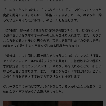
「このターゲット向けに、『しじみビール』『ウコンビール』といった
商品を開発します。さらに、『私酔ってますよ、ビール』のような、酔
っている人向けの低アルコールのビールも販売します」
「2つ目は、飲み会に消極的なお酒の弱い層向けに、薄いお酒をこっそ
り選べるようなスマホオーダーの仕組みを取り入れます。また、カクテ
ルなら飲める人も多いと思うので、芸能人を起用した『カクテル男子』
のPRをして男性もカクテルを楽しめる環境を作ります」
「最後は、いつも同じお酒を頼んでしまう人に向けて、マンネリ打破の
アイデアです。ビールのお試しパックを販売して、普段飲まない種類や
季節限定品、あえてノンアルコールやカクテルを入れることで、新しい
味との出会いを作ります。また、『甘口が好き』『辛口が好き』といっ
た条件からお酒をおすすめするアプリなども提案します」
グループの中に居酒屋でアルバイトをしている人がいたこともあり、具
体的なアイデアがたくさん飛び出しました。