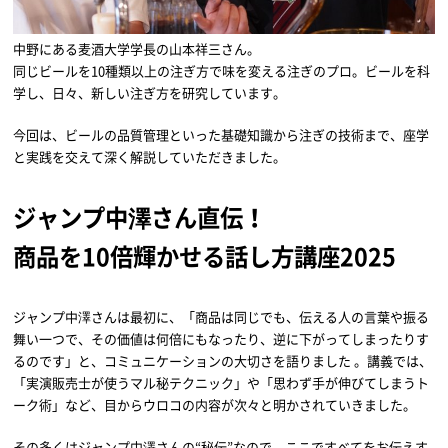
中野にある麦酒大学学長の山本祥三さん。
同じビールを10種類以上の注ぎ方で味を変える注ぎのプロ。ビールを科
学し、日々、新しい注ぎ方を研究しています。
今回は、ビールの品質管理といった基礎知識から注ぎの技術まで、座学
と実践を交えて深く解説していただきました。
ジャンプ中澤さん直伝！
商品を10倍輝かせる話し方講座2025
ジャンプ中澤さんは最初に、「商品は同じでも、伝える人の言葉や振る
舞い一つで、その価値は何倍にもなったり、逆に下がってしまったりす
るのです」と、コミュニケーションの大切さを語りました 。講義では、
「実演販売士が使うマル秘テクニック」や「思わず手が伸びてしまうト
ーク術」など、目からウロコの内容が次々と明かされていきました。
その多くはジャンプ中澤さんの“秘伝”なので、ここですべてをお伝えす