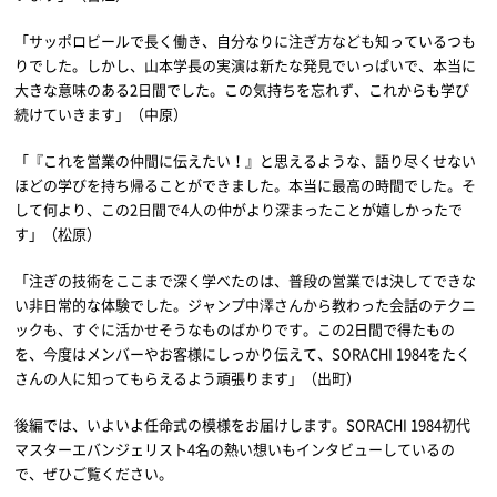
「サッポロビールで長く働き、自分なりに注ぎ方なども知っているつも
りでした。しかし、山本学長の実演は新たな発見でいっぱいで、本当に
大きな意味のある2日間でした。この気持ちを忘れず、これからも学び
続けていきます」（中原）
「『これを営業の仲間に伝えたい！』と思えるような、語り尽くせない
ほどの学びを持ち帰ることができました。本当に最高の時間でした。そ
して何より、この2日間で4人の仲がより深まったことが嬉しかったで
す」（松原）
「注ぎの技術をここまで深く学べたのは、普段の営業では決してできな
い非日常的な体験でした。ジャンプ中澤さんから教わった会話のテクニ
ックも、すぐに活かせそうなものばかりです。この2日間で得たもの
を、今度はメンバーやお客様にしっかり伝えて、SORACHI 1984をたく
さんの人に知ってもらえるよう頑張ります」（出町）
後編では、いよいよ任命式の模様をお届けします。SORACHI 1984初代
マスターエバンジェリスト4名の熱い想いもインタビューしているの
で、ぜひご覧ください。