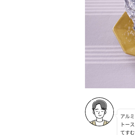
アルミ
トース
てすむ