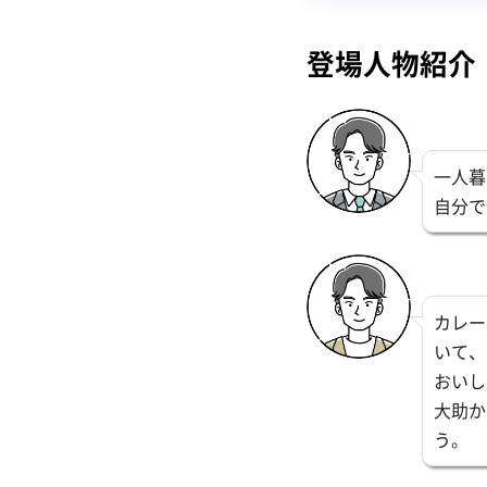
登場人物紹介
一人暮
自分で
カレー
いて、
おいし
大助か
う。