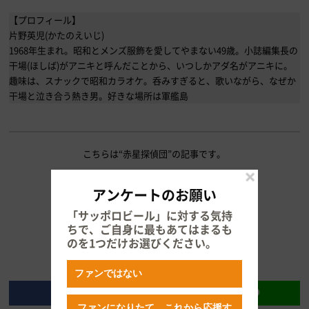
【プロフィール】
片野英児(かたのえいじ)
1968年生まれ。昭和とメンズ服飾を愛してやまない49歳。小誌編集長の
干場(ほしば)がアニキと呼んだことから、いつしかアダ名がアニキに。
趣味は、スナックで昭和カラオケ。呑みすぎると、歌いながら、なぜか
干場と泣き合う熱き男。好きな場所は軍艦島
こちらは“赤星探偵団”の記事です。
この記事を読む
アンケートのお願い
「サッポロビール」に対する気持
ちで、ご自身に最もあてはまるも
のを1つだけお選びください。
ファンではない
ファンになりたて、これから応援す