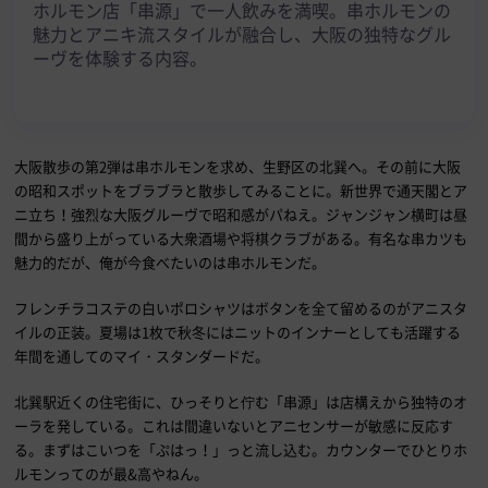
ホルモン店「串源」で一人飲みを満喫。串ホルモンの
魅力とアニキ流スタイルが融合し、大阪の独特なグル
ーヴを体験する内容。
大阪散歩の第2弾は串ホルモンを求め、生野区の北巽へ。その前に大阪
の昭和スポットをブラブラと散歩してみることに。新世界で通天閣とア
ニ立ち！強烈な大阪グルーヴで昭和感がパねえ。ジャンジャン横町は昼
間から盛り上がっている大衆酒場や将棋クラブがある。有名な串カツも
魅力的だが、俺が今食べたいのは串ホルモンだ。
フレンチラコステの白いポロシャツはボタンを全て留めるのがアニスタ
イルの正装。夏場は1枚で秋冬にはニットのインナーとしても活躍する
年間を通してのマイ・スタンダードだ。
北巽駅近くの住宅街に、ひっそりと佇む「串源」は店構えから独特のオ
ーラを発している。これは間違いないとアニセンサーが敏感に反応す
る。まずはこいつを「ぷはっ！」っと流し込む。カウンターでひとりホ
ルモンってのが最&高やねん。