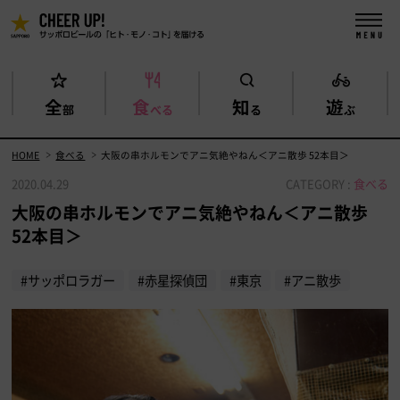
全
食
知
遊
部
べる
る
ぶ
HOME
食べる
大阪の串ホルモンでアニ気絶やねん＜アニ散歩 52本目＞
2020.04.29
CATEGORY :
食べる
大阪の串ホルモンでアニ気絶やねん＜アニ散歩
52本目＞
#サッポロラガー
#赤星探偵団
#東京
#アニ散歩