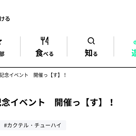
食
知
部
べる
る
記念イベント 開催っ【す】！
記念イベント 開催っ【す】！
#カクテル・チューハイ