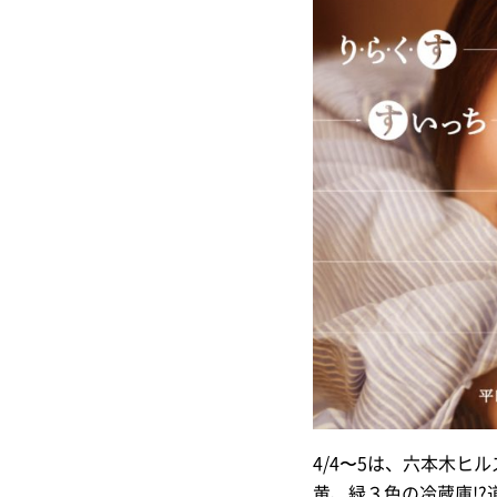
4/4〜5は、六本木
黄、緑３色の冷蔵庫!?道