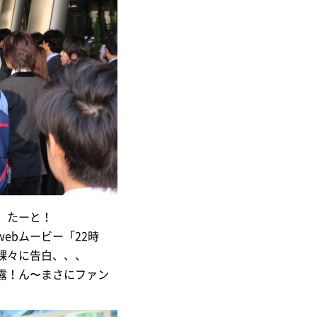
】たーと！
ebムービー「22時
裸々に告白、、、
露！ん〜まさにファン