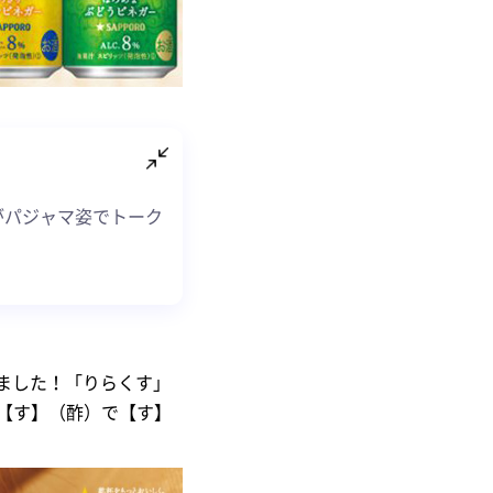
がパジャマ姿でトーク
れました！「りらくす」
【す】（酢）で【す】