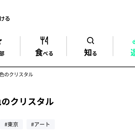
食
知
部
べる
る
色のクリスタル
色のクリスタル
#東京
#アート