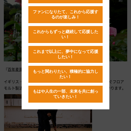
ファンになりたて、これから応援す
るのが楽しみ！
これからもずっと継続して応援した
い！
これまで以上に、夢中になって応援
したい！
『
百年麦芽
』も、まさにそんな、薫り高いお酒です。
もっと関わりたい、積極的に協力し
たい！
イギリス・ノーフォークの製麦所で100年以上の伝統を受け継ぐフロア
モルト製法で、ひとりの職人が育つのに、最低でも12年もかかります。
もはや人生の一部、未来を共に創っ
ていきたい！