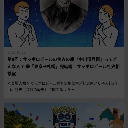
2025.10.22
第8回：サッポロビールの生みの親『中川清兵衛』ってど
んな人？ ❹「東京→札幌」完結編 サッポロビール社史相
談室
＜登場人物＞ サッポロビール㈱社史相談室／社史原ノリ子入社3年
目。社史（会社の歴史）に関するよろ…