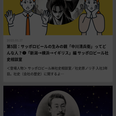
2025.01.17
第5回：サッポロビールの生みの親「中川清兵衛」ってど
んな人？❶「新潟→横浜→イギリス」編 サッポロビール社
史相談室
＜登場人物＞ サッポロビール㈱社史相談室／社史原ノリ子 入社3年
目。社史（会社の歴史）に関するよ…