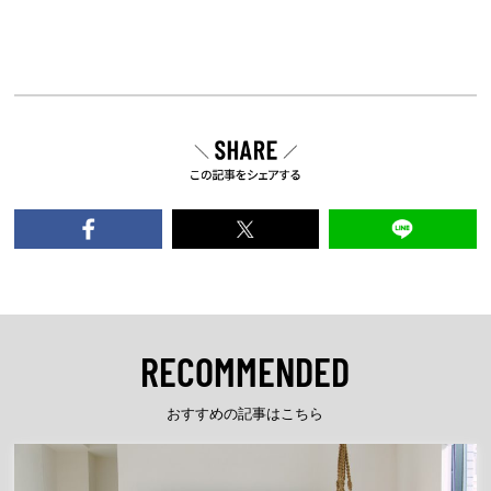
アンケートのお願い
「サッポロビール」に対する気持
ちで、ご自身に最もあてはまるも
のを1つだけお選びください。
ファンではない
ファンになりたて、これから応援す
るのが楽しみ！
RECOMMENDED
これからもずっと継続して応援した
い！
おすすめの記事はこちら
これまで以上に、夢中になって応援
したい！