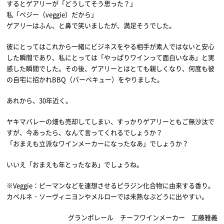
するとゲアリーが「どうしてそう思った？」
私「ベジー（veggie）だから」
ゲアリーはふん、と鼻で笑いましたが、満足そうでした。
彼にとってはこれから一緒にビジネスをやる相手が素人ではないと安心
した瞬間であり、私にとっては「やっぱりワインって面白いなあ」と実
感した瞬間でした。その後、ゲアリーとはとても親しくなり、何度も彼
の自宅に招かれBBQ（バーベキュー）をやりました。
あれから、30年近く。
ヤキマバレーの畑も売却してしまい、すっかりゲアリーともご無沙汰で
すが、今あったら、なんて言ってくれるでしょうか？
「おまえも立派なワインメーカーになったなあ」でしょうか？
いいえ「おまえも年とったなあ」でしょうね。
※Veggie：ピーマンなどを連想させるピラジン化合物に由来する香り。
カベルネ・ソーヴィニヨンやメルローでは未熟なぶどうに出やすい。
グランポレール チーフワインメーカー 工藤雅義