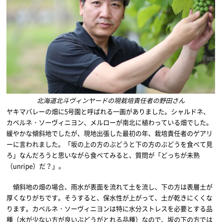
北海道北斗ヴィンヤードの現栽培責任者の野田さん
ヤキマバレーの畑に5号園と呼ばれる一画がありました。シャルドネ、
カベルネ・ソーヴィニヨン、メルローが南北に植わっている畑でした。
緩やかな傾斜地でしたが、現地出張した最初の年、栽培責任者のゲアリ
ーに言われました。「坂の上の方のぶどうと下の方のぶどうを食べて見
ろ」なんだろうと思いながら食べてみると、質問が「どっちが未熟
（unripe）だ？」。
傾斜地の畑の場合、雨水が表面を流れて土を流し、下の方は表層土が
厚くなりがちです。そうすると、保水性が上がって、土が乾きにくくな
ります。カベルネ・ソーヴィニヨンは特に水分ストレスを必要とする品
種（水が少ない方が良いぶどうがとれる品種）なので、坂の下の方では