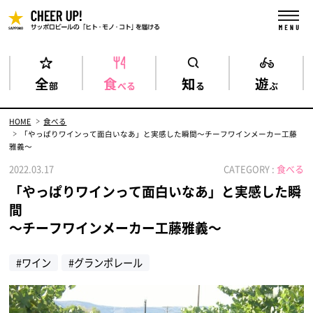
全
食
知
遊
部
べる
る
ぶ
HOME
食べる
「やっぱりワインって面白いなあ」と実感した瞬間～チーフワインメーカー工藤
雅義～
2022.03.17
CATEGORY :
食べる
「やっぱりワインって面白いなあ」と実感した瞬
間
～チーフワインメーカー工藤雅義～
#ワイン
#グランポレール