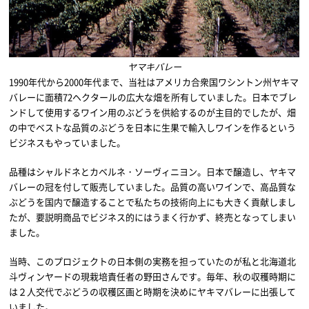
ヤマキバレー
1990年代から2000年代まで、当社はアメリカ合衆国ワシントン州ヤキマ
バレーに面積72ヘクタールの広大な畑を所有していました。日本でブレ
ンドして使用するワイン用のぶどうを供給するのが主目的でしたが、畑
の中でベストな品質のぶどうを日本に生果で輸入しワインを作るという
ビジネスもやっていました。
品種はシャルドネとカベルネ・ソーヴィニヨン。日本で醸造し、ヤキマ
バレーの冠を付して販売していました。品質の高いワインで、高品質な
ぶどうを国内で醸造することで私たちの技術向上にも大きく貢献しまし
たが、要説明商品でビジネス的にはうまく行かず、終売となってしまい
ました。
当時、このプロジェクトの日本側の実務を担っていたのが私と北海道北
斗ヴィンヤードの現栽培責任者の野田さんです。毎年、秋の収穫時期に
は２人交代でぶどうの収穫区画と時期を決めにヤキマバレーに出張して
いました。