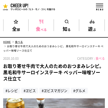
全
食
知
遊
部
べる
る
ぶ
HOME
食べる
お取り寄せ牛肉で大人のためのおつまみレシピ。 黒毛和牛サーロインステーキ ペ
ッパー味噌ソース仕立て
2020.10.03
CATEGORY :
食べる
お取り寄せ牛肉で大人のためのおつまみレシピ。
黒毛和牛サーロインステーキ ペッパー味噌ソー
ス仕立て
#レシピ
#ヱビス
#ヱビスマガジン
#グルメ